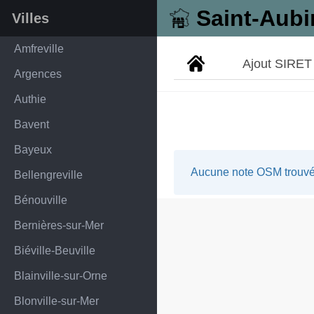
Saint-Aubi
Villes
Amfreville
Ajout SIRET
Argences
Authie
Bavent
Bayeux
Aucune note OSM trouvée
Bellengreville
Bénouville
Bernières-sur-Mer
Biéville-Beuville
Blainville-sur-Orne
Blonville-sur-Mer