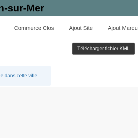
n-sur-Mer
Commerce Clos
Ajout Site
Ajout Marq
Télécharger fichier KML
 dans cette ville.