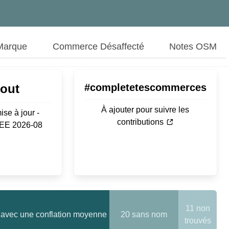
Marque
Commerce Désaffecté
Notes OSM
Aout
#completetescommerces
À ajouter pour suivre les
ise à jour -
contributions
SEE 2026-08
11 non
avec une conflation moyenne
20 sans nom
trouvés