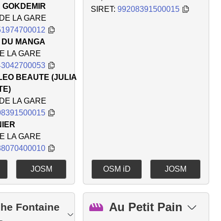
 GOKDEMIR
SIRET:
99208391500015
 DE LA GARE
51974700012
 DU MANGA
DE LA GARE
43042700053
LEO BEAUTE (JULIA
TE)
 DE LA GARE
08391500015
NIER
DE LA GARE
88070400010
JOSM
OSM iD
JOSM
Au Petit Pain
che Fontaine