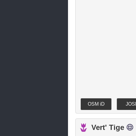
OSM iD
JOS
Vert' Tige