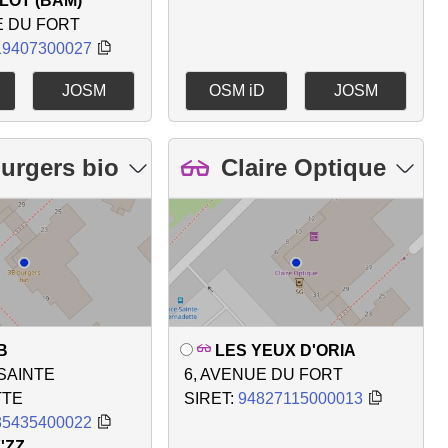
LOT (BAM)
E DU FORT
19407300027
JOSM
OSM iD
JOSM
urgers bio
Claire Optique
B
LES YEUX D'ORIA
 SAINTE
6, AVENUE DU FORT
TTE
SIRET:
94827115000013
85435400022
'ZZ