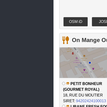
OSM iD
JOS
On Mange O
PETIT BONHEUR
(GOURMET ROYAL)
18, RUE DU MOUTIER
SIRET:
94202424100013
LIBANE FRESH FO