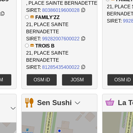
, PLACE SAINTE BERNADETTE
21, PLACE
SIRET:
80386019600028
BERNADE
FAMILY'ZZ
SIRET:
992
21, PLACE SAINTE
BERNADETTE
SIRET:
99282007600022
TROIS B
21, PLACE SAINTE
BERNADETTE
SIRET:
81285435400022
M
OSM iD
JOSM
OSM iD
Sen Sushi
La T