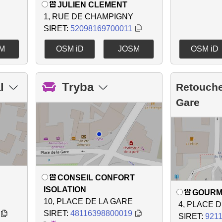
JULIEN CLEMENT
1, RUE DE CHAMPIGNY
SIRET:
52098169700011
M
OSM iD
JOSM
OSM iD
l
Tryba
Retouche
Gare
CONSEIL CONFORT
ISOLATION
GOURM
10, PLACE DE LA GARE
4, PLACE 
SIRET:
48116398800019
SIRET:
921