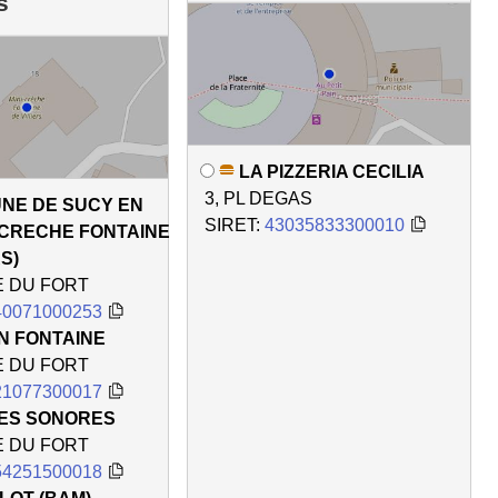
s
LA PIZZERIA CECILIA
3, PL DEGAS
NE DE SUCY EN
SIRET:
43035833300010
I CRECHE FONTAINE
S)
E DU FORT
40071000253
N FONTAINE
E DU FORT
21077300017
EES SONORES
E DU FORT
54251500018