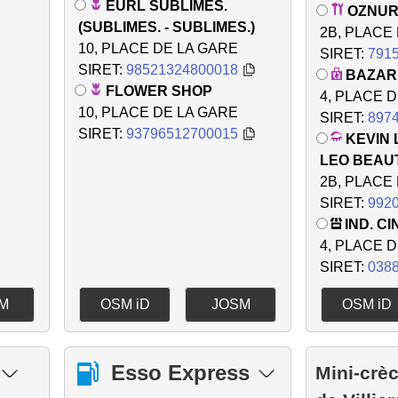
EURL SUBLIMES.
OZNUR
(SUBLIMES. - SUBLIMES.)
2B, PLACE
10, PLACE DE LA GARE
SIRET:
791
SIRET:
98521324800018
BAZAR
FLOWER SHOP
4, PLACE 
10, PLACE DE LA GARE
SIRET:
897
SIRET:
93796512700015
KEVIN 
LEO BEAU
2B, PLACE
SIRET:
992
IND. CI
4, PLACE 
SIRET:
038
M
OSM iD
JOSM
OSM iD
Esso Express
Mini-crè