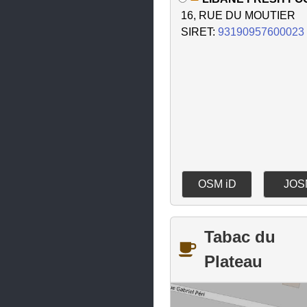
16, RUE DU MOUTIER
SIRET:
93190957600023
OSM iD
JOS
Tabac du
Plateau