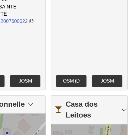
 SAINTE
TTE
82007600022
JOSM
OSM iD
JOSM
onnelle
Casa dos
Leitoes