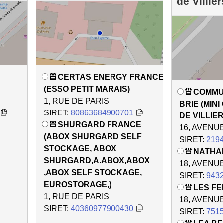
de Villier
CERTAS ENERGY FRANCE
(ESSO PETIT MARAIS)
COMMU
1, RUE DE PARIS
BRIE (MIN
SIRET:
80863684900701
DE VILLIER
SHURGARD FRANCE
16, AVENU
(ABOX SHURGARD SELF
SIRET:
219
STOCKAGE, ABOX
NATHA
SHURGARD,A.ABOX,ABOX
18, AVENU
,ABOX SELF STOCKAGE,
SIRET:
943
EUROSTORAGE,)
LES F
1, RUE DE PARIS
18, AVENU
SIRET:
40360977900430
SIRET:
751