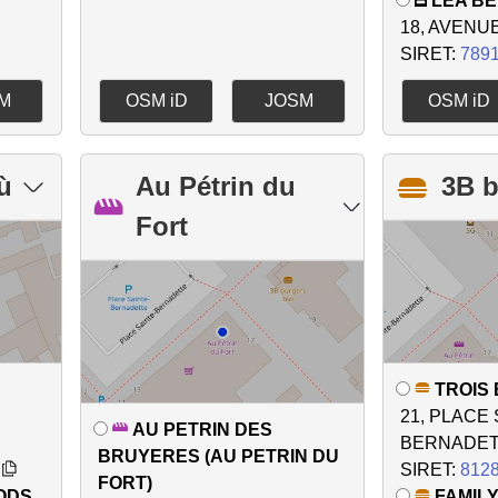
LEA BE
18, AVENU
SIRET:
789
M
OSM iD
JOSM
OSM iD
ù
Au Pétrin du
3B b
Fort
TROIS 
21, PLACE
AU PETRIN DES
BERNADE
BRUYERES (AU PETRIN DU
SIRET:
812
FORT)
ODS
FAMILY