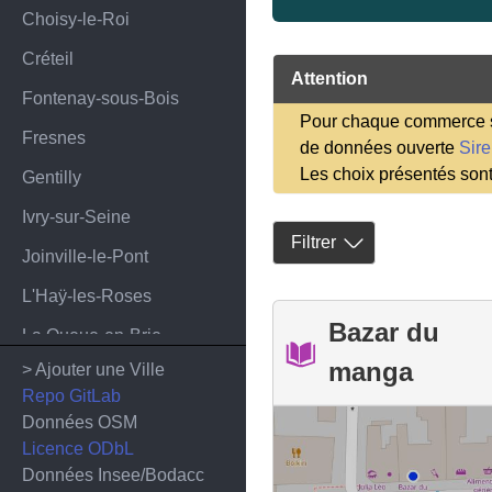
Choisy-le-Roi
Créteil
Attention
Fontenay-sous-Bois
Pour chaque commerce sa
Fresnes
de données ouverte
Sir
Les choix présentés son
Gentilly
Ivry-sur-Seine
Filtrer
Joinville-le-Pont
L'Haÿ-les-Roses
Bazar du
La Queue-en-Brie
manga
> Ajouter une Ville
Le Kremlin-Bicêtre
Repo GitLab
Le Perreux-sur-Marne
Données OSM
Licence ODbL
Le Plessis-Trévise
Données Insee/Bodacc