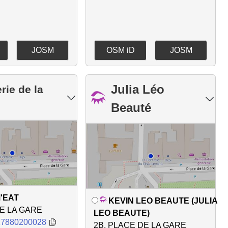
JOSM
OSM iD
JOSM
Julia Léo
rie de la
Beauté
'EAT
KEVIN LEO BEAUTE (JULIA
DE LA GARE
LEO BEAUTE)
17880200028
2B, PLACE DE LA GARE