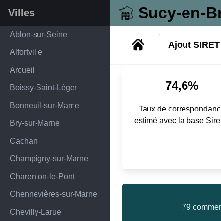
Sucy-en-Br
Villes
Ablon-sur-Seine
Ajout SIRET
Alfortville
Arcueil
74,6%
Boissy-Saint-Léger
Bonneuil-sur-Marne
Taux de correspondanc
estimé avec la base Sir
Bry-sur-Marne
Cachan
Champigny-sur-Marne
Charenton-le-Pont
Chennevières-sur-Marne
79 commerc
Chevilly-Larue