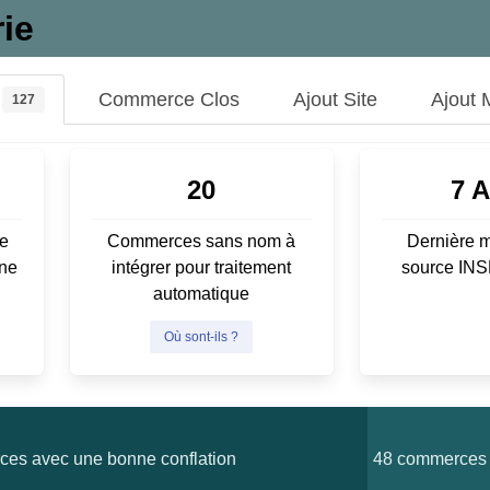
ie
Commerce Clos
Ajout Site
Ajout 
127
20
7 
e
Commerces sans nom à
Dernière m
ene
intégrer pour traitement
source IN
automatique
Où sont-ils ?
es avec une bonne conflation
48 commerces 