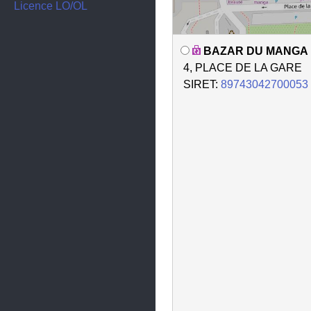
Limeil-Brévannes
Licence LO/OL
Maisons-Alfort
BAZAR DU MANGA
Mandres-les-Roses
4, PLACE DE LA GARE
Marolles-en-Brie
SIRET:
89743042700053
Nogent-sur-Marne
Noiseau
Orly
Ormesson-sur-Marne
Périgny
Rungis
Saint-Mandé
Saint-Maur-des-Fossés
Saint-Maurice