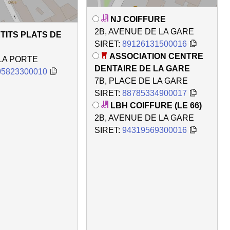
NJ COIFFURE
2B, AVENUE DE LA GARE
TITS PLATS DE
SIRET:
89126131500016
ASSOCIATION CENTRE
 LA PORTE
DENTAIRE DE LA GARE
05823300010
7B, PLACE DE LA GARE
SIRET:
88785334900017
LBH COIFFURE (LE 66)
2B, AVENUE DE LA GARE
SIRET:
94319569300016