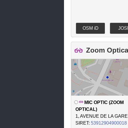
Santeny
Sucy-en-Brie
Thiais
OSM iD
JOS
Valenton
Villecresnes
Zoom Optica
Villejuif
Villeneuve-le-Roi
Villeneuve-Saint-Georges
Villiers-sur-Marne
Vincennes
MIC OPTIC (ZOOM
Vitry-sur-Seine
OPTICAL)
1, AVENUE DE LA GARE
SIRET:
53912904900018