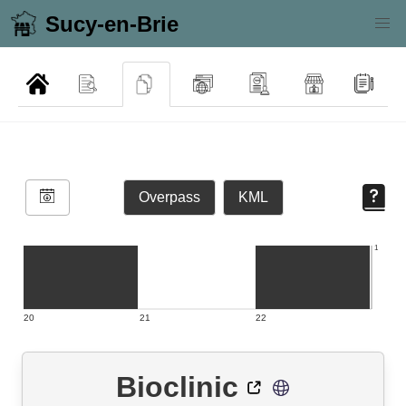
Sucy-en-Brie
Overpass
KML
1
20
21
22
Bioclinic