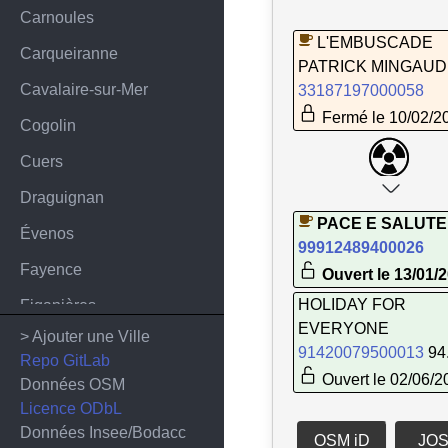
Carnoules
L'EMBUSCADE
Carqueiranne
PATRICK MINGAUD
Cavalaire-sur-Mer
33187197000058
Fermé le 10/02/2
Cogolin
Cuers
Draguignan
PACE E SALUTE
Évenos
99912489400026
Fayence
Ouvert le 13/01/
HOLIDAY FOR
Figanières
EVERYONE
> Ajouter une Ville
Flassans-sur-Issole
91420079500013
94
Repo GitLab
Flayosc
Ouvert le 02/06/2
Données OSM
Licence ODbL
Forcalqueiret
Données Insee/Bodacc
OSM iD
JO