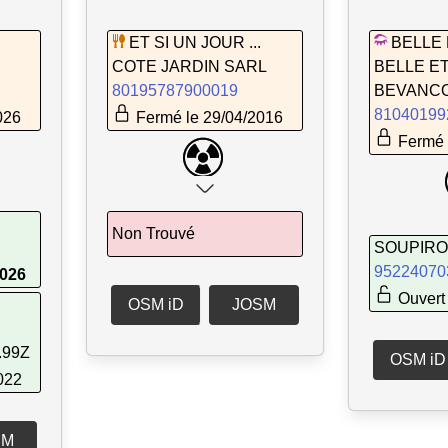
ET SI UN JOUR ...
BELLE 
COTE JARDIN SARL
BELLE ET
80195787900019
BEVANC
81040199
026
Fermé le 29/04/2016
Fermé 
Non Trouvé
SOUPIRO
95224070
2026
Ouvert 
OSM iD
JOSM
.99Z
OSM iD
022
SM