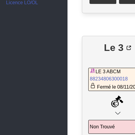
Fréjus
Licence LO/OL
Garéoult
Gassin
Gonfaron
Grimaud
Le 3
Hyères
La Cadière-d'Azur
LE 3 ABCM
La Crau
88234806300018
Fermé le 08/11/2
La Croix-Valmer
La Farlède
La Garde
La Londe-les-Maures
Non Trouvé
La Motte