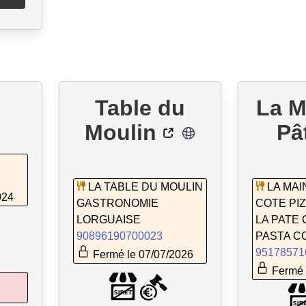
Table du
La M
Moulin
Pâ
LA TABLE DU MOULIN
LA MAI
024
GASTRONOMIE
COTE PIZ
LORGUAISE
LA PATE 
90896190700023
PASTA C
95178571
Fermé le 07/07/2026
Fermé 