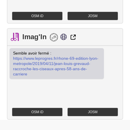
OSM iD
JOSM
Imag'In
Semble avoir fermé : 
https://www.leprogres.fr/rhone-69-edition-lyon-
metropole/2019/04/11/jean-louis-grevaud-
raccroche-les-ciseaux-apres-58-ans-de-
carriere
OSM iD
JOSM