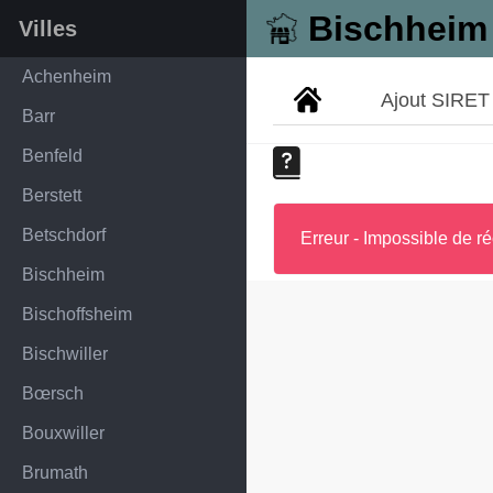
Bischheim
Villes
Achenheim
Ajout SIRET
Barr
Benfeld
Berstett
Betschdorf
Erreur - Impossible de ré
Bischheim
Bischoffsheim
Bischwiller
Bœrsch
Bouxwiller
Brumath