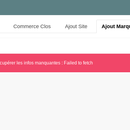
Commerce Clos
Ajout Site
Ajout Marq
cupérer les infos manquantes : Failed to fetch