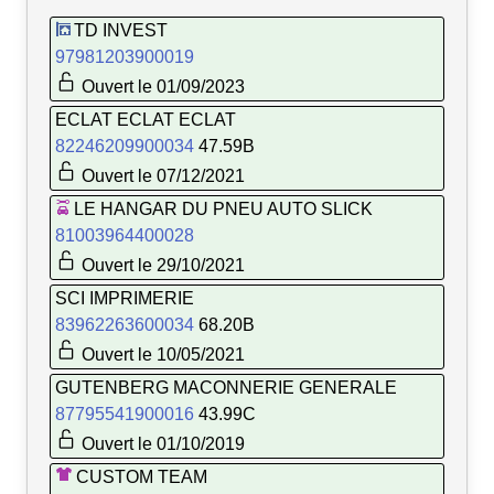
TD INVEST
97981203900019
Ouvert le 01/09/2023
ECLAT ECLAT ECLAT
82246209900034
47.59B
Ouvert le 07/12/2021
LE HANGAR DU PNEU AUTO SLICK
81003964400028
Ouvert le 29/10/2021
SCI IMPRIMERIE
83962263600034
68.20B
Ouvert le 10/05/2021
GUTENBERG MACONNERIE GENERALE
87795541900016
43.99C
Ouvert le 01/10/2019
CUSTOM TEAM