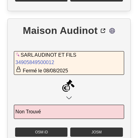
Maison Audinot
SARL AUDINOT ET FILS
34905849500012
Fermé le 08/08/2025
Non Trouvé
OSM iD
JOSM