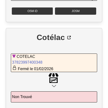
OSM iD
JOSM
Cotélac
COTELAC
37823997400348
Fermé le 01/02/2026
Non Trouvé