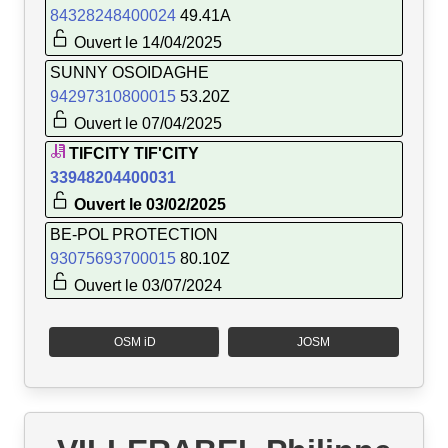
84328248400024
49.41A
Ouvert le 14/04/2025
SUNNY OSOIDAGHE
94297310800015
53.20Z
Ouvert le 07/04/2025
TIFCITY TIF'CITY
33948204400031
Ouvert le 03/02/2025
BE-POL PROTECTION
93075693700015
80.10Z
Ouvert le 03/07/2024
OSM iD
JOSM