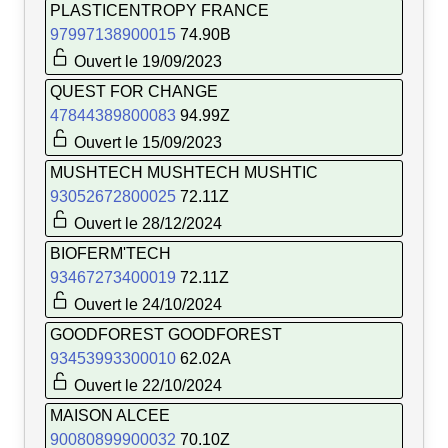
PLASTICENTROPY FRANCE
97997138900015
74.90B
Ouvert le 19/09/2023
QUEST FOR CHANGE
47844389800083
94.99Z
Ouvert le 15/09/2023
MUSHTECH MUSHTECH MUSHTIC
93052672800025
72.11Z
Ouvert le 28/12/2024
BIOFERM'TECH
93467273400019
72.11Z
Ouvert le 24/10/2024
GOODFOREST GOODFOREST
93453993300010
62.02A
Ouvert le 22/10/2024
MAISON ALCEE
90080899900032
70.10Z