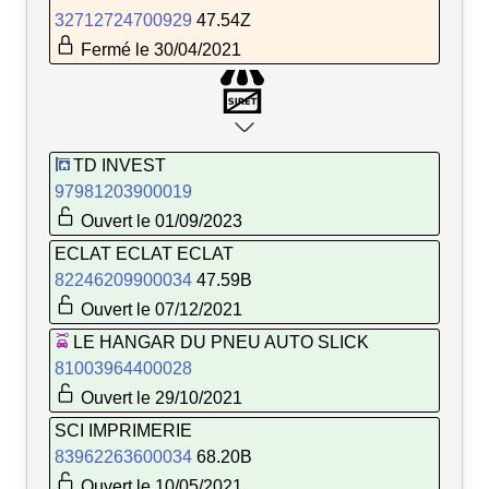
32712724700929
47.54Z
Fermé le 30/04/2021
TD INVEST
97981203900019
Ouvert le 01/09/2023
ECLAT ECLAT ECLAT
82246209900034
47.59B
Ouvert le 07/12/2021
LE HANGAR DU PNEU AUTO SLICK
81003964400028
Ouvert le 29/10/2021
SCI IMPRIMERIE
83962263600034
68.20B
Ouvert le 10/05/2021