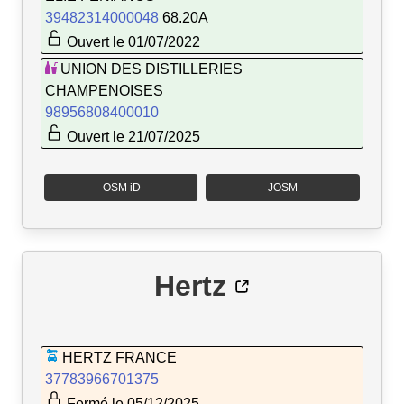
39482314000048
68.20A
Ouvert le 01/07/2022
UNION DES DISTILLERIES
CHAMPENOISES
98956808400010
Ouvert le 21/07/2025
OSM iD
JOSM
Hertz
HERTZ FRANCE
37783966701375
Fermé le 05/12/2025