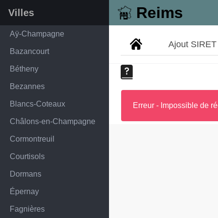
Reims
Villes
Aÿ-Champagne
Ajout SIRET
Bazancourt
Bétheny
Bezannes
Blancs-Coteaux
Erreur - Impossible de ré
Châlons-en-Champagne
Cormontreuil
Courtisols
Dormans
Épernay
Fagnières