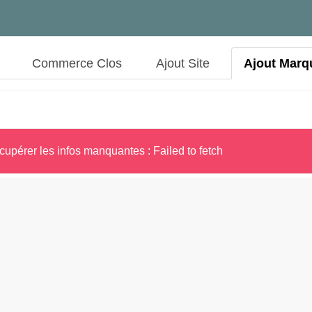
Commerce Clos
Ajout Site
Ajout Marq
cupérer les infos manquantes : Failed to fetch