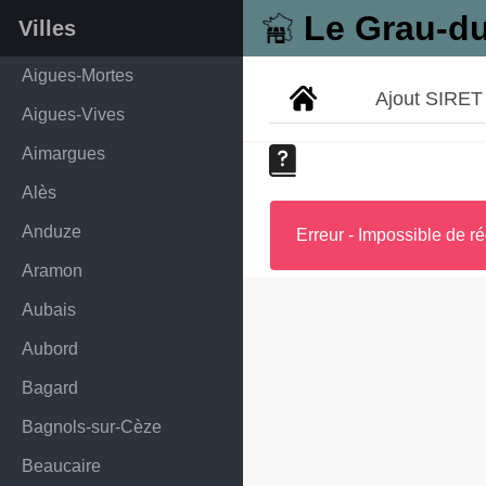
Le Grau-d
Villes
Aigues-Mortes
Ajout SIRET
Aigues-Vives
Aimargues
Alès
Anduze
Erreur - Impossible de ré
Aramon
Aubais
Aubord
Bagard
Bagnols-sur-Cèze
Beaucaire