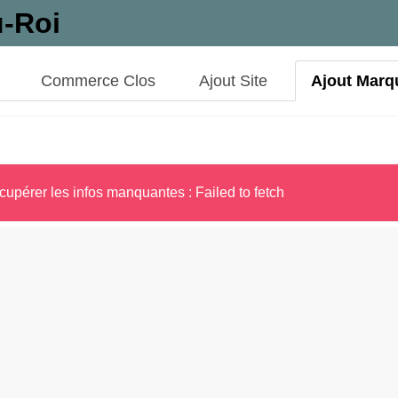
u-Roi
Commerce Clos
Ajout Site
Ajout Marq
cupérer les infos manquantes : Failed to fetch