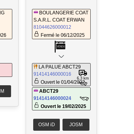
NG
BOULANGERIE COAT
S.A.R.L. COAT ERWAN
81044626000012
026
Fermé le 06/12/2025
LA PALUE ABCT29
91414146000016
6,3 km
Ouvert le 01/04/2022
SM
ABCT29
91414146000024
Ouvert le 19/02/2025
OSM iD
JOSM