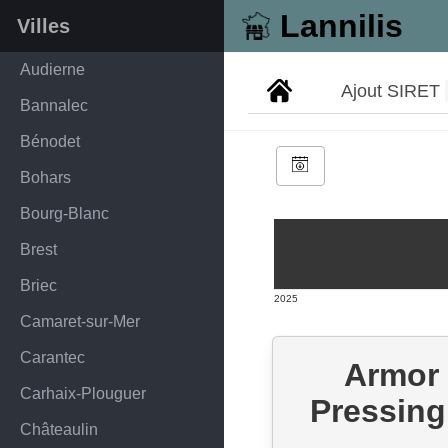
Lannilis
Villes
Audierne
Ajout SIRET
Bannalec
Bénodet
Bohars
Bourg-Blanc
Brest
Briec
2025
Camaret-sur-Mer
Carantec
Armor
Carhaix-Plouguer
Pressing
Châteaulin