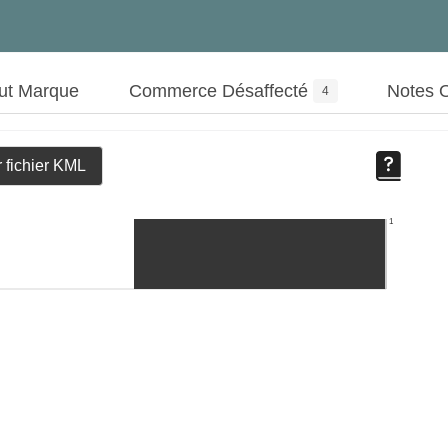
ut Marque
Commerce Désaffecté
Notes
4
 fichier KML
1