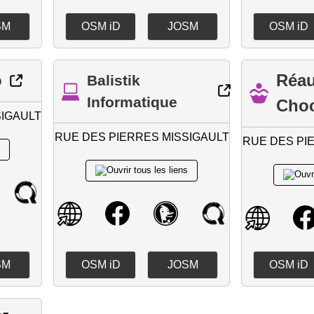
SM
OSM iD
JOSM
OSM iD
o
Réau
Balistik
Informatique
Choc
SIGAULT
RUE DES PIERRES MISSIGAULT
RUE DES PI
SM
OSM iD
JOSM
OSM iD