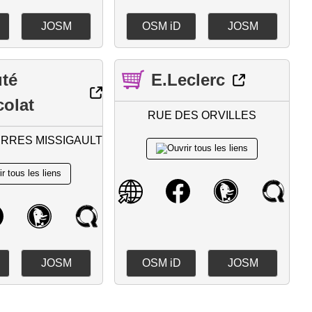
JOSM
OSM iD
JOSM
té
E.Leclerc
olat
RUE DES ORVILLES
ERRES MISSIGAULT
JOSM
OSM iD
JOSM