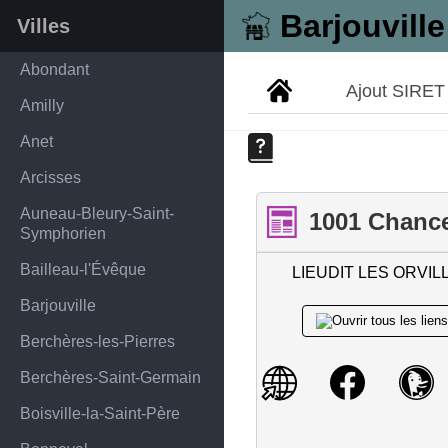
Barjouville
Villes
Abondant
Ajout SIRET
Amilly
Anet
Arcisses
Auneau-Bleury-Saint-
1001 Chanc
Symphorien
Bailleau-l'Évêque
LIEUDIT LES ORVIL
Barjouville
Berchères-les-Pierres
Berchères-Saint-Germain
Boisville-la-Saint-Père