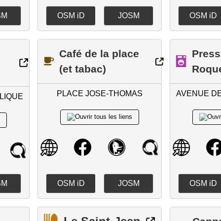
SM
OSM iD
JOSM
OSM iD
Café de la place
Press
(et tabac)
Roque
PLACE JOSE-THOMAS
AVENUE DE
LIQUE
SM
OSM iD
JOSM
OSM iD