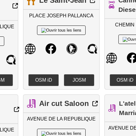
Le Saint-Jean
Canne
Diese
PLACE JOSEPH PALLANCA
CHEMIN 
LIQUE
SM
OSM iD
JOSM
OSM iD
Air cut Saloon
L'ate
Marri
AVENUE DE LA REPUBLIQUE
AVENUE DE
LIQUE