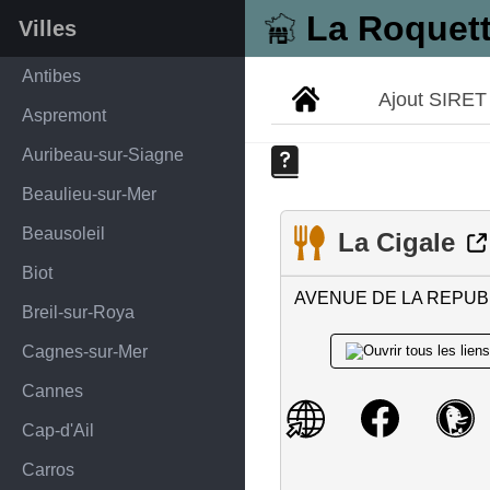
La Roquett
Villes
Antibes
Ajout SIRET
Aspremont
Auribeau-sur-Siagne
Beaulieu-sur-Mer
Beausoleil
La Cigale
Biot
AVENUE DE LA REPUB
Breil-sur-Roya
Cagnes-sur-Mer
Cannes
Cap-d'Ail
Carros