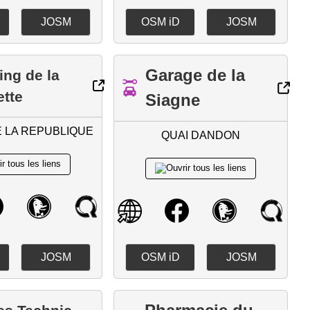
JOSM
OSM iD
JOSM
Garage de la
ing de la
tte
Siagne
 LA REPUBLIQUE
QUAI DANDON
JOSM
OSM iD
JOSM