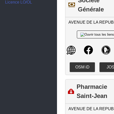
Société
La Turbie
Licence LO/OL
Générale
Le Bar-sur-Loup
Le Cannet
AVENUE DE LA REPUB
Le Rouret
Le Tignet
Levens
Mandelieu-la-Napoule
Menton
OSM iD
JO
Mouans-Sartoux
Mougins
Pharmacie
Nice
Saint-Jean
Opio
AVENUE DE LA REPUB
Pégomas