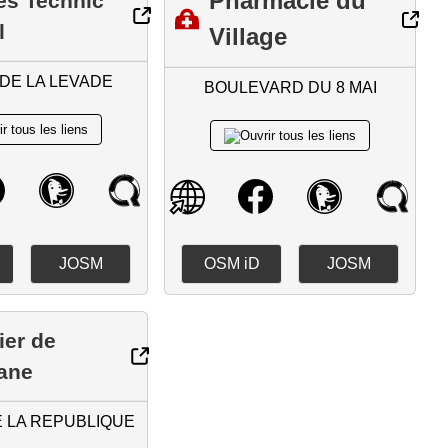
Pharmacie du
s Technic
l
Village
DE LA LEVADE
BOULEVARD DU 8 MAI
JOSM
OSM iD
JOSM
lier de
ane
 LA REPUBLIQUE