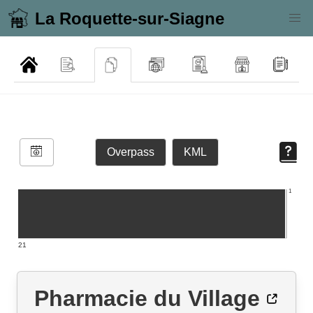
La Roquette-sur-Siagne
Overpass
KML
1
21
Pharmacie du Village