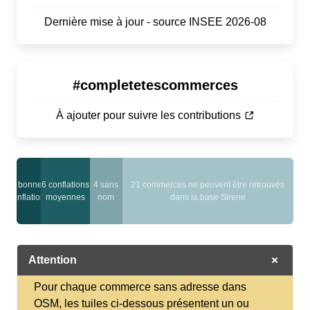
Dernière mise à jour - source INSEE 2026-08
#completetescommerces
À ajouter pour suivre les contributions
3 bonnes
6 conflations
4 sans
21 commerces ne peuvent être retrouvés
conflations
moyennes
nom
dans la base Sirene
Attention
Pour chaque commerce sans adresse dans
OSM, les tuiles ci-dessous présentent un ou