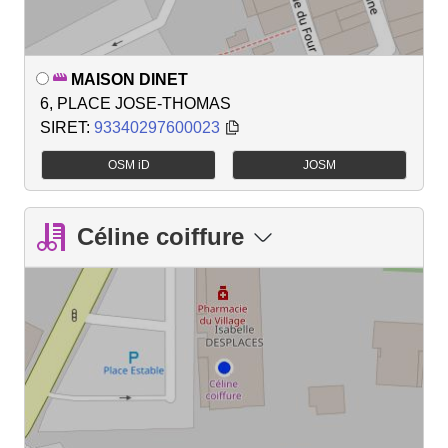
MAISON DINET
6, PLACE JOSE-THOMAS
SIRET:
93340297600023
OSM iD
JOSM
Céline coiffure