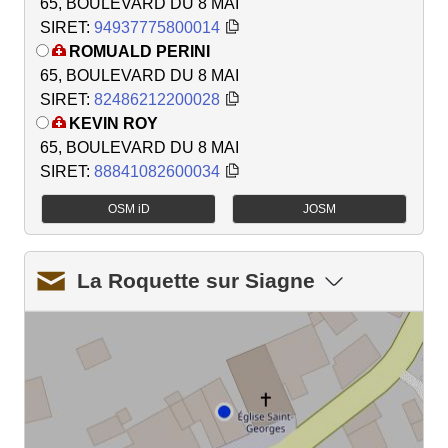
65, BOULEVARD DU 8 MAI
SIRET:
94937775800014
ROMUALD PERINI
65, BOULEVARD DU 8 MAI
SIRET:
82486212200028
KEVIN ROY
65, BOULEVARD DU 8 MAI
SIRET:
88841082600034
OSM iD
JOSM
La Roquette sur Siagne