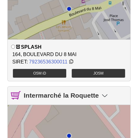
SPLASH
164, BOULEVARD DU 8 MAI
SIRET:
79236536300011
OSM iD
JOSM
Intermarché la Roquette