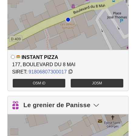
INSTANT PIZZA
177, BOULEVARD DU 8 MAI
SIRET:
91806807300017
OSM iD
JOSM
Le grenier de Panisse