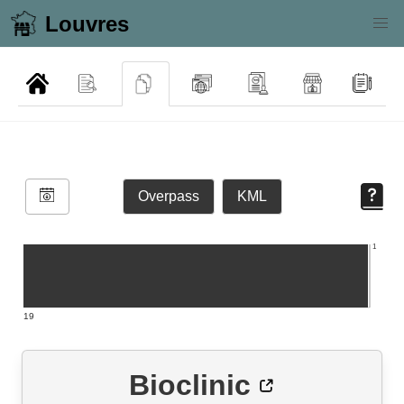
Louvres
Overpass
KML
1
19
Bioclinic