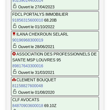
95239014400014
Ouvert le 27/04/2023
FDCL PORTALYS IMMOBILIER
91856315600010
68.20B
Ouvert le 01/10/2022
ILANA CHEKROUN SELARL
90196968300019
Ouvert le 28/06/2021
ASSOCIATION DES PROFESSIONNELS DE
SANTE MSP LOUVRES 95
89817643300016
Ouvert le 31/03/2021
CLEMENT BOUQUET
81158827600048
Ouvert le 01/08/2020
CLF AVOCATS
84870903600018
69.10Z