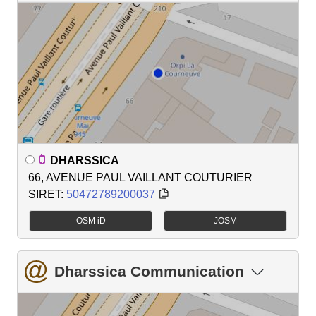
DHARSSICA
66, AVENUE PAUL VAILLANT COUTURIER
SIRET:
50472789200037
OSM iD
JOSM
Dharssica Communication