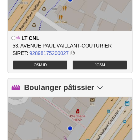
LT CNL
53, AVENUE PAUL VAILLANT-COUTURIER
SIRET:
92898175200027
OSM iD
JOSM
Boulanger pâtissier