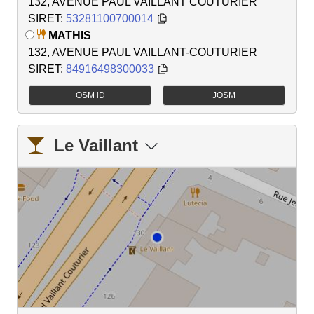
132, AVENUE PAUL VAILLANT COUTURIER
SIRET:
53281100700014
MATHIS
132, AVENUE PAUL VAILLANT-COUTURIER
SIRET:
84916498300033
OSM iD
JOSM
Le Vaillant