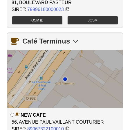
81, BOULEVARD PASTEUR
SIRET:
79996180000023
OSM iD
JOSM
Café Terminus
NEW CAFE
56, AVENUE PAUL VAILLANT COUTURIER
SIRET:
89067322100010