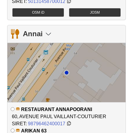
SIRET:
50131458700012
OSM iD
JOSM
Annai
RESTAURANT ANNAPOORANI
60, AVENUE PAUL VAILLANT-COUTURIER
SIRET:
98796462400017
ARIKAN 63