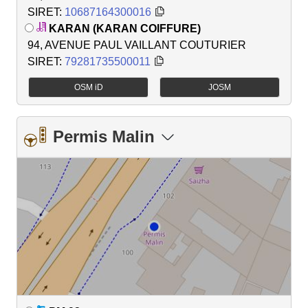
SIRET:
10687164300016
KARAN (KARAN COIFFURE)
94, AVENUE PAUL VAILLANT COUTURIER
SIRET:
79281735500011
OSM iD
JOSM
Permis Malin