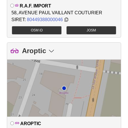
R.A.F. IMPORT
58, AVENUE PAUL VAILLANT COUTURIER
SIRET:
80449388000046
OSM iD
JOSM
Aroptic
AROPTIC