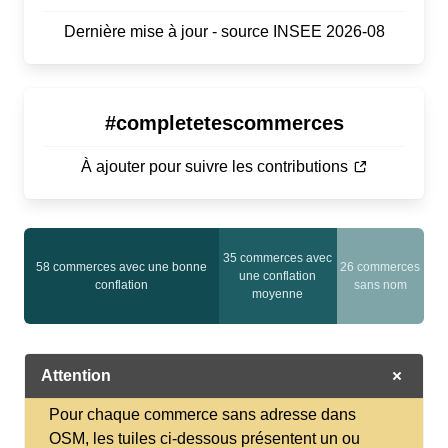
Dernière mise à jour - source INSEE 2026-08
#completetescommerces
À ajouter pour suivre les contributions
35 commerces avec
58 commerces avec une bonne
26 commerces
0 non
une conflation
conflation
sans nom
trouvés
moyenne
Attention
Pour chaque commerce sans adresse dans
OSM, les tuiles ci-dessous présentent un ou