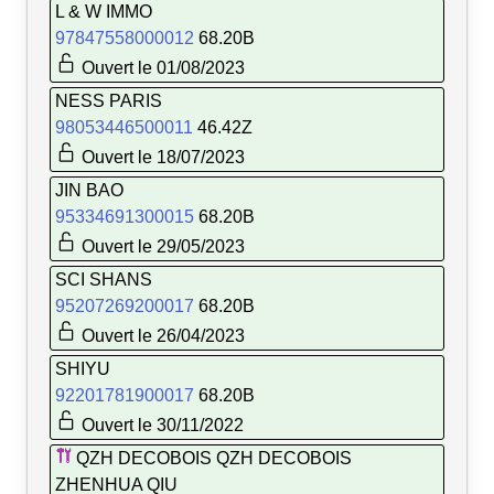
L & W IMMO
97847558000012
68.20B
Ouvert le 01/08/2023
NESS PARIS
98053446500011
46.42Z
Ouvert le 18/07/2023
JIN BAO
95334691300015
68.20B
Ouvert le 29/05/2023
SCI SHANS
95207269200017
68.20B
Ouvert le 26/04/2023
SHIYU
92201781900017
68.20B
Ouvert le 30/11/2022
QZH DECOBOIS QZH DECOBOIS
ZHENHUA QIU