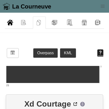
La Courneuve
Overpass
KML
1
21
Xd Courtage