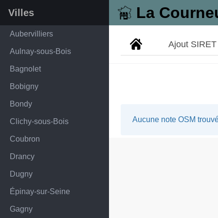
La Courne
Villes
Aubervilliers
Ajout SIRET
Aulnay-sous-Bois
Bagnolet
Bobigny
Bondy
Aucune note OSM trouvée
Clichy-sous-Bois
Coubron
Drancy
Dugny
Épinay-sur-Seine
Gagny