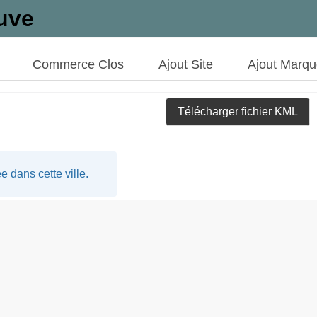
uve
Commerce Clos
Ajout Site
Ajout Marq
Télécharger fichier KML
 dans cette ville.