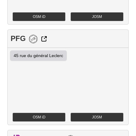
OSM iD
JOSM
PFG
45 rue du général Leclerc
OSM iD
JOSM