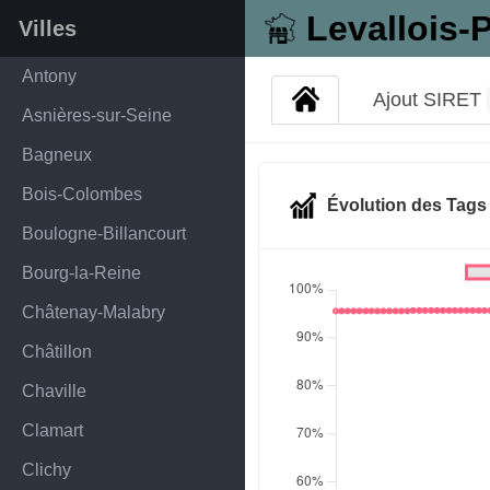
Levallois-P
Villes
Antony
Ajout SIRET
Asnières-sur-Seine
Bagneux
Bois-Colombes
Évolution des Tag
Boulogne-Billancourt
Bourg-la-Reine
Châtenay-Malabry
Châtillon
Chaville
Clamart
Clichy