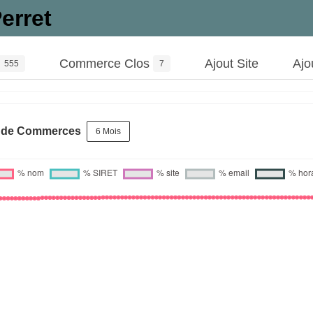
erret
Commerce Clos
Ajout Site
Ajo
555
7
s de Commerces
6 Mois