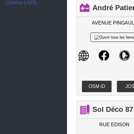
Saint-Priest-Taurion
Licence LO/OL
André Patie
Saint-Yrieix-la-Perche
Verneuil-sur-Vienne
AVENUE PINGAUL
OSM iD
JO
Sol Déco 87
RUE EDISON