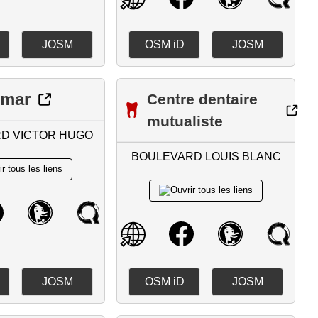
JOSM
OSM iD
JOSM
cmar
Centre dentaire
mutualiste
D VICTOR HUGO
BOULEVARD LOUIS BLANC
JOSM
OSM iD
JOSM