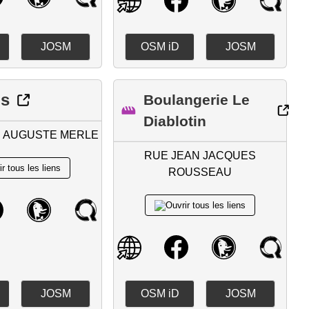
JOSM
OSM iD
JOSM
ns
Boulangerie Le
Diablotin
E AUGUSTE MERLE
RUE JEAN JACQUES
ROUSSEAU
JOSM
OSM iD
JOSM