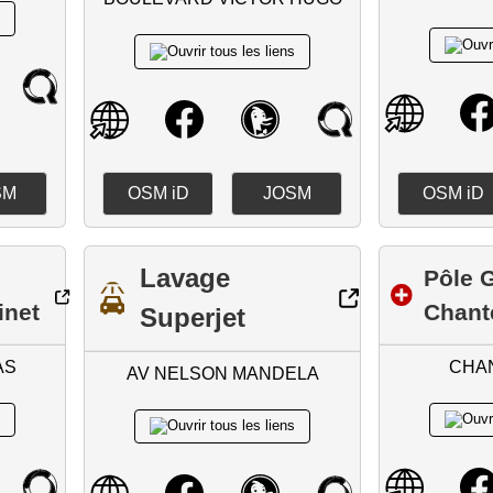
SM
OSM iD
JOSM
OSM iD
Lavage
Pôle G
inet
Chant
Superjet
AS
CHA
AV NELSON MANDELA