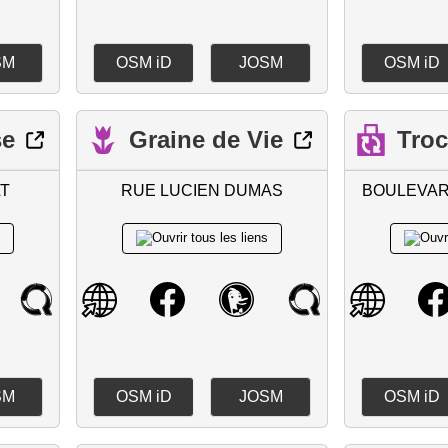
SM
OSM iD
JOSM
OSM iD
se
Graine de Vie
Tro
T
RUE LUCIEN DUMAS
BOULEVAR
SM
OSM iD
JOSM
OSM iD