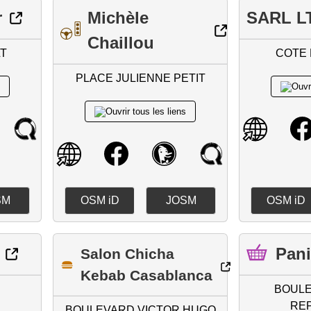
r
Michèle
SARL L
Chaillou
T
COTE
PLACE JULIENNE PETIT
SM
OSM iD
JOSM
OSM iD
Pan
Salon Chicha
Kebab Casablanca
BOULE
RE
BOULEVARD VICTOR HUGO