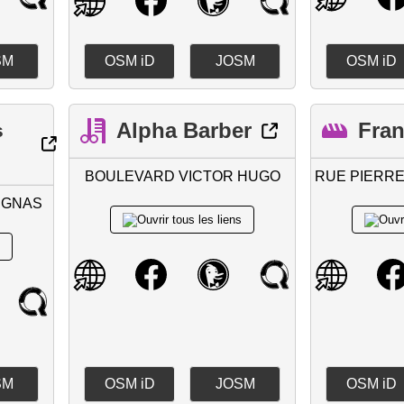
SM
OSM iD
JOSM
OSM iD
Alpha Barber
Fra
s
BOULEVARD VICTOR HUGO
RUE PIERR
RGNAS
SM
OSM iD
JOSM
OSM iD