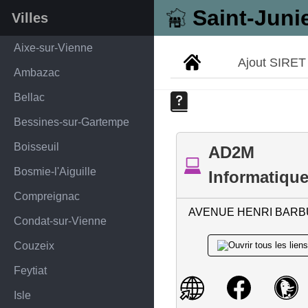
Saint-Juni
Villes
Aixe-sur-Vienne
Ajout SIRET
Ambazac
Bellac
Bessines-sur-Gartempe
Boisseuil
AD2M
Bosmie-l'Aiguille
Informatiqu
Compreignac
AVENUE HENRI BAR
Condat-sur-Vienne
Couzeix
Feytiat
Isle