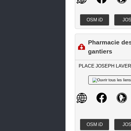
OSM iD
JO
Pharmacie de
gantiers
PLACE JOSEPH LAVE
OSM iD
JO