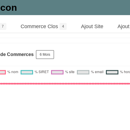
ncon
Commerce Clos
Ajout Site
Ajou
7
4
s de Commerces
6 Mois