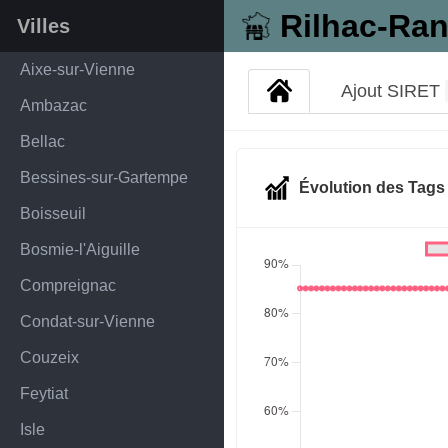
Rilhac-Ra
Villes
Aixe-sur-Vienne
Ajout SIRET
Ambazac
Bellac
Bessines-sur-Gartempe
Évolution des Tag
Boisseuil
Bosmie-l'Aiguille
Compreignac
Condat-sur-Vienne
Couzeix
Feytiat
Isle