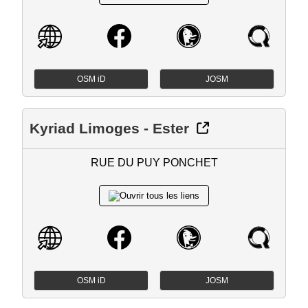
OSM iD
JOSM
Kyriad Limoges - Ester
RUE DU PUY PONCHET
OSM iD
JOSM