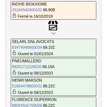
INOVIE BIOAXIOME
33164542400432
86.90B
Fermé le 16/10/2018
SELARL DNL AVOCATS
83474046600034
69.10Z
Ouvert le 01/01/2024
PNEUMALLERD
89301711100020
66.19A
Ouvert le 08/12/2023
HENRI MARSON
51864478600031
86.22C
Ouvert le 08/12/2023
FLORENCE DUPERRON
89064542700026
86.22C