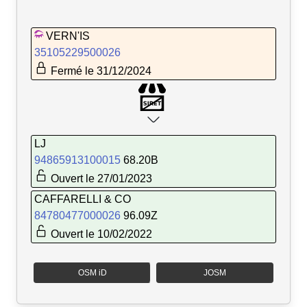
VERN'IS
35105229500026
Fermé le 31/12/2024
LJ
94865913100015
68.20B
Ouvert le 27/01/2023
CAFFARELLI & CO
84780477000026
96.09Z
Ouvert le 10/02/2022
OSM iD
JOSM