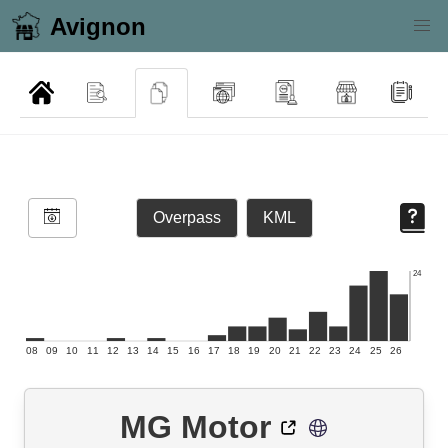
Avignon
Overpass
KML
24
08
09
10
11
12
13
14
15
16
17
18
19
20
21
22
23
24
25
26
MG Motor