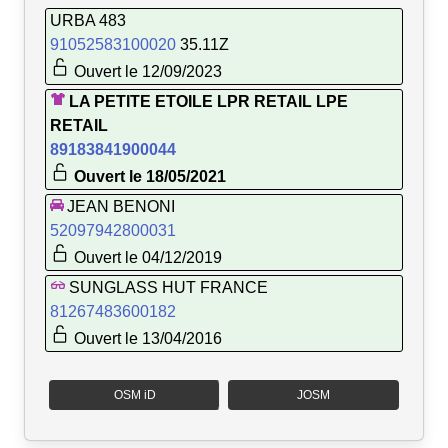
URBA 483
91052583100020
35.11Z
Ouvert le 12/09/2023
LA PETITE ETOILE LPR RETAIL LPE
RETAIL
89183841900044
Ouvert le 18/05/2021
JEAN BENONI
52097942800031
Ouvert le 04/12/2019
SUNGLASS HUT FRANCE
81267483600182
Ouvert le 13/04/2016
OSM iD
JOSM