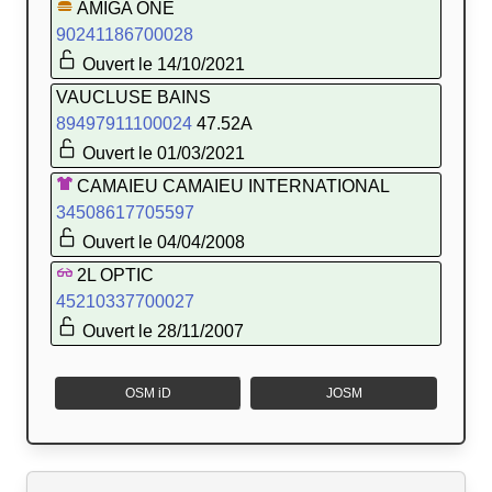
AMIGA ONE
90241186700028
Ouvert le 14/10/2021
VAUCLUSE BAINS
89497911100024
47.52A
Ouvert le 01/03/2021
CAMAIEU CAMAIEU INTERNATIONAL
34508617705597
Ouvert le 04/04/2008
2L OPTIC
45210337700027
Ouvert le 28/11/2007
OSM iD
JOSM