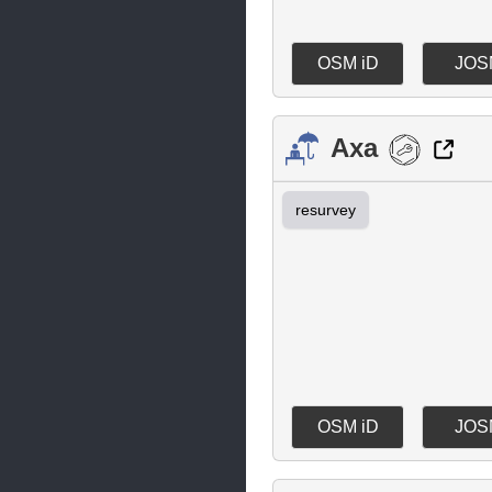
Pernes-les-Fontaines
Pertuis
OSM iD
JOS
Piolenc
Robion
Axa
Saint-Saturnin-lès-Apt
resurvey
Saint-Saturnin-lès-Avignon
Sainte-Cécile-les-Vignes
Sarrians
Sérignan-du-Comtat
Sorgues
Vaison-la-Romaine
OSM iD
JOS
Valréas