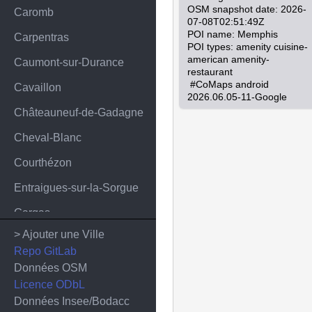
OSM snapshot date: 2026-
Caromb
07-08T02:51:49Z

POI name: Memphis

Carpentras
POI types: amenity cuisine-
american amenity-
Caumont-sur-Durance
restaurant

 #CoMaps android 
Cavaillon
2026.06.05-11-Google
Châteauneuf-de-Gadagne
Cheval-Blanc
Courthézon
Entraigues-sur-la-Sorgue
Gargas
> Ajouter une Ville
Jonquières
Repo GitLab
L'Isle-sur-la-Sorgue
Données OSM
Licence ODbL
La Tour-d'Aigues
Données Insee/Bodacc