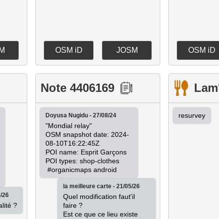
M
OSM iD
JOSM
OSM iD
Note 4406169
Lam
resurvey
Doyusa Nugidu - 27/08/24
"Mondial relay"

OSM snapshot date: 2024-
08-10T16:22:45Z

POI name: Esprit Garçons

POI types: shop-clothes

 #organicmaps android
la meilleure carte - 21/05/26
5/26
Quel modification faut'il 
lité ?
faire ?

Est ce que ce lieu existe 