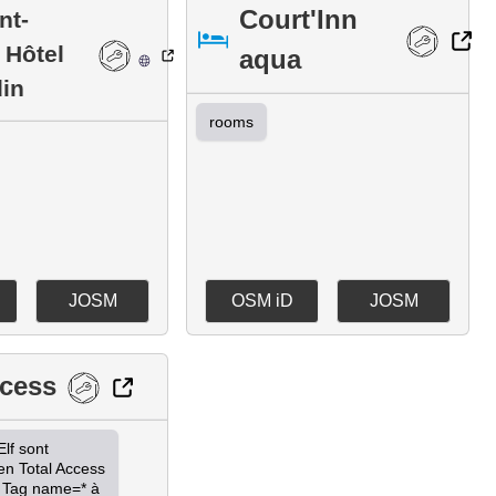
Court'Inn
nt-
 Hôtel
aqua
din
rooms
JOSM
OSM iD
JOSM
ccess
lf sont 
 Total Access 
 Tag name=* à 