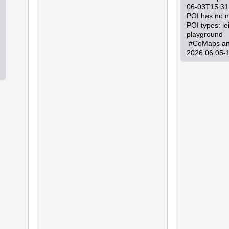
06-03T15:31
POI has no 
POI types: le
playground

 #CoMaps android 
2026.06.05-