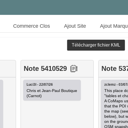
Commerce Clos
Ajout Site
Ajout Marq
Télécharger fichier KML
Note 5410529
Note 53
Luci3l - 22/07/26
zclemz - 03/07
Chris et Jean-Paul Boutique 
This place do
(Carnot)
"tables et cha
A CoMaps use
that the POI 
the map (see
below), but w
on the ground
OSM snapsho