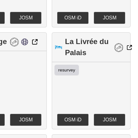
JOSM
OSM iD
JOSM
ge
La Livrée du
Palais
resurvey
JOSM
OSM iD
JOSM