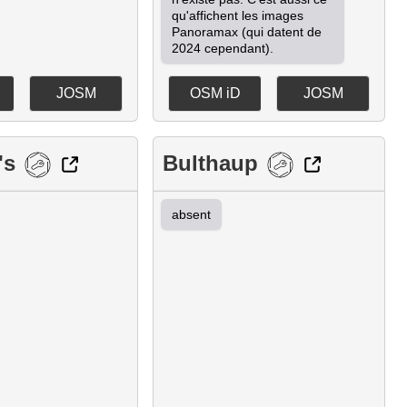
qu'affichent les images 
Panoramax (qui datent de 
2024 cependant).
JOSM
OSM iD
JOSM
's
Bulthaup
absent