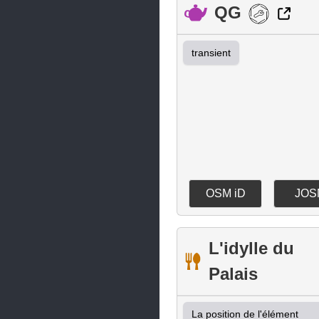
Vedène
QG
Velleron
transient
Villelaure
OSM iD
JOS
L'idylle du
Palais
La position de l'élément 