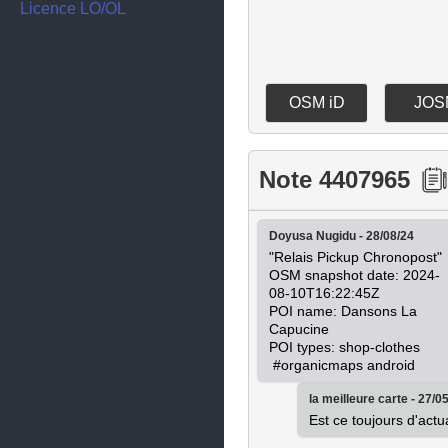
Lapalud
Licence LO/OL
Lauris
Le Pontet
OSM iD
JOS
Le Thor
Loriol-du-Comtat
Note 4407965
Malaucène
Mazan
Doyusa Nugidu - 28/08/24
Mérindol
"Relais Pickup Chronopost"

OSM snapshot date: 2024-
Mondragon
08-10T16:22:45Z

POI name: Dansons La 
Monteux
Capucine

POI types: shop-clothes

Morières-lès-Avignon
 #organicmaps android
Mornas
la meilleure carte - 27/0
Est ce toujours d'actua
Orange