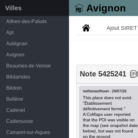
Avignon
Villes
Althen-des-Paluds
Ajout SIRET
Apt
Aubignan
Avignon
Beaumes-de-Venise
Note 5425241
Bédarrides
Bédoin
nathanaelhoun - 29/07/26
This place does not exist:

Bollène
"Établissement 
définitivement fermé."

Cadenet
A CoMaps user reported 
that the POI was visible on 
Caderousse
the map (see snapshot date 
below), but was not found 
Camaret-sur-Aigues
on the ground.
