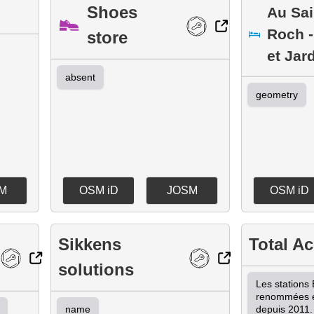
Shoes
Au Sai
Roch -
store
et Jar
absent
geometry
M
OSM iD
JOSM
OSM iD
Sikkens
Total A
solutions
Les stations E
renommées en
name
depuis 2011.