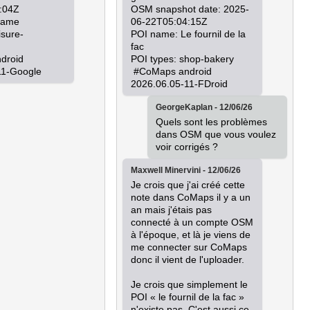
:04Z

OSM snapshot date: 2025-
name

06-22T05:04:15Z

isure-
POI name: Le fournil de la 
fac

POI types: shop-bakery

11-Google
 #CoMaps android 
2026.06.05-11-FDroid
GeorgeKaplan - 12/06/26
Quels sont les problèmes 
dans OSM que vous voulez 
voir corrigés ?
Maxwell Minervini - 12/06/26
Je crois que j'ai créé cette 
note dans CoMaps il y a un 
an mais j'étais pas 
connecté à un compte OSM 
à l'époque, et là je viens de 
me connecter sur CoMaps 
donc il vient de l'uploader.

Je crois que simplement le 
POI « le fournil de la fac » 
n'existe pas. C'est aussi ce 