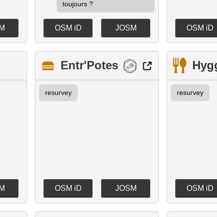
toujours ?
M
OSM iD
JOSM
OSM iD
Entr'Potes
Hyg
resurvey
resurvey
M
OSM iD
JOSM
OSM iD