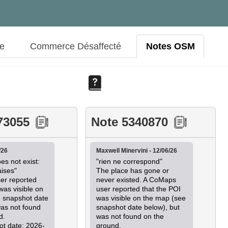
ue
Commerce Désaffecté
Notes OSM
73055
Note 5340870
/26
Maxwell Minervini - 12/06/26
es not exist:

"rien ne correspond"

ises"

The place has gone or 
r reported 
never existed. A CoMaps 
was visible on 
user reported that the POI 
 snapshot date 
was visible on the map (see 
as not found 
snapshot date below), but 
.

was not found on the 
t date: 2026-
ground.
