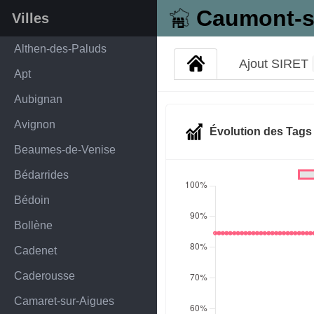
Caumont-s
Villes
Althen-des-Paluds
Ajout SIRET
Apt
Aubignan
Avignon
Évolution des Tag
Beaumes-de-Venise
Bédarrides
Bédoin
Bollène
Cadenet
Caderousse
Camaret-sur-Aigues