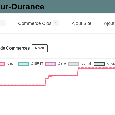
ur-Durance
Commerce Clos
Ajout Site
Ajou
3
1
s de Commerces
6 Mois