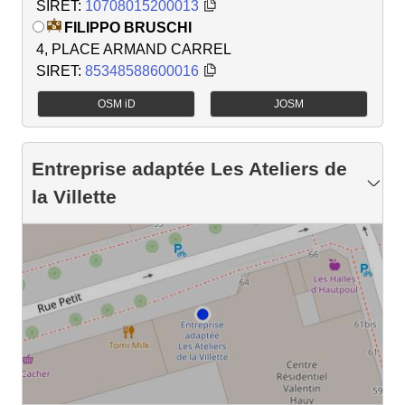
SIRET:
10708015200013
FILIPPO BRUSCHI
4, PLACE ARMAND CARREL
SIRET:
85348588600016
OSM iD
JOSM
Entreprise adaptée Les Ateliers de
la Villette