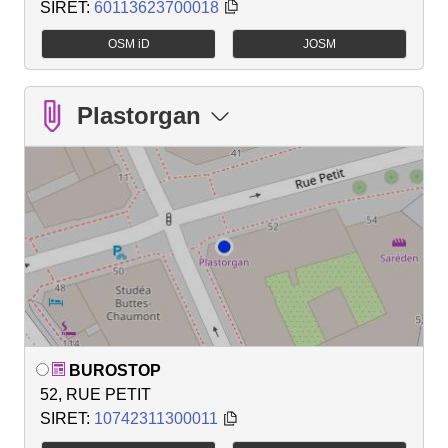
SIRET:
60113623700018
OSM iD
JOSM
Plastorgan
BUROSTOP
52, RUE PETIT
SIRET:
10742311300011