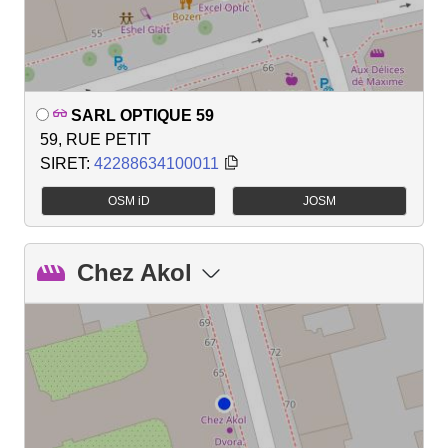
SARL OPTIQUE 59
59, RUE PETIT
SIRET:
42288634100011
OSM iD
JOSM
Chez Akol