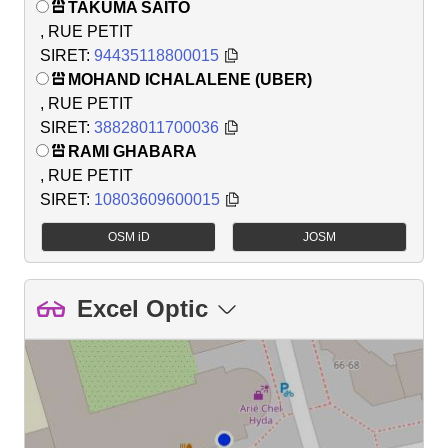
TAKUMA SAITO
, RUE PETIT
SIRET:
94435118800015
MOHAND ICHALALENE (UBER)
, RUE PETIT
SIRET:
38828011700036
RAMI GHABARA
, RUE PETIT
SIRET:
10803609600015
OSM iD
JOSM
Excel Optic