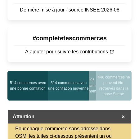
Dernière mise à jour - source INSEE 2026-08
#completetescommerces
À ajouter pour suivre les contributions
446 commerces ne
95
514 commerces avec
514 commerces avec
peuvent être
sans
une bonne conflation
une conflation moyenne
retrouvés dans la
nom
base Sirene
Attention
Pour chaque commerce sans adresse dans
OSM, les tuiles ci-dessous présentent un ou