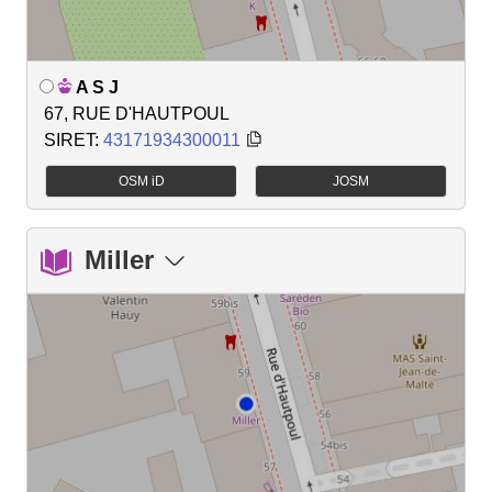
A S J
67, RUE D'HAUTPOUL
SIRET:
43171934300011
OSM iD
JOSM
Miller