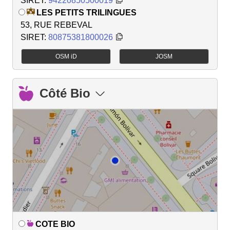
SIRET:
94220850500019
LES PETITS TRILINGUES
53, RUE REBEVAL
SIRET:
80875381800026
OSM iD
JOSM
Côté Bio
COTE BIO