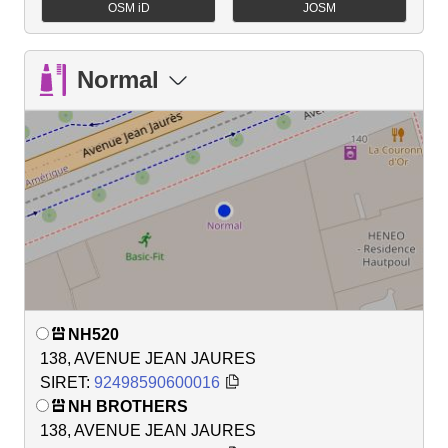
OSM iD
JOSM
Normal
NH520
138, AVENUE JEAN JAURES
SIRET:
92498590600016
NH BROTHERS
138, AVENUE JEAN JAURES