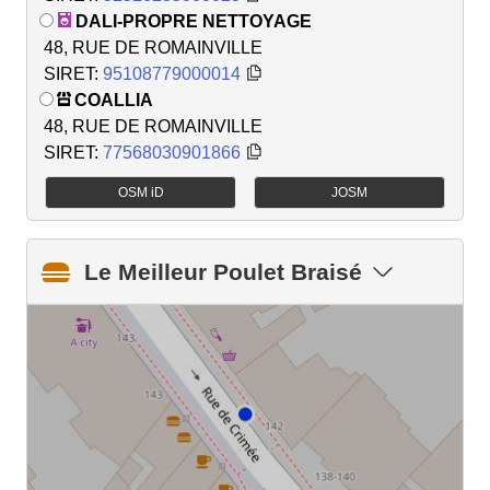
DALI-PROPRE NETTOYAGE
48, RUE DE ROMAINVILLE
SIRET:
95108779000014
COALLIA
48, RUE DE ROMAINVILLE
SIRET:
77568030901866
OSM iD
JOSM
Le Meilleur Poulet Braisé