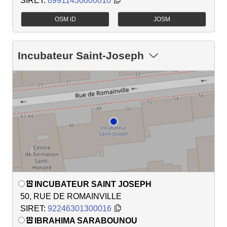
SIRET:
89911430000010
OSM iD
JOSM
Incubateur Saint-Joseph
INCUBATEUR SAINT JOSEPH
50, RUE DE ROMAINVILLE
SIRET:
92246301300016
IBRAHIMA SARABOUNOU