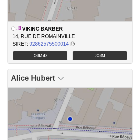
VIKING BARBER
14, RUE DE ROMAINVILLE
SIRET:
92862575500014
OSM iD
JOSM
Alice Hubert