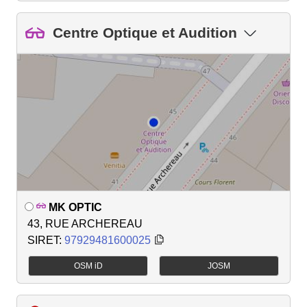
Centre Optique et Audition
MK OPTIC
43, RUE ARCHEREAU
SIRET:
97929481600025
OSM iD
JOSM