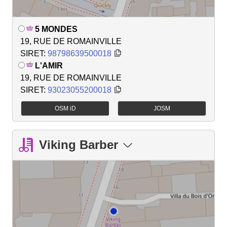
5 MONDES
19, RUE DE ROMAINVILLE
SIRET:
98798639500018
L'AMIR
19, RUE DE ROMAINVILLE
SIRET:
93023055200018
OSM iD
JOSM
Viking Barber