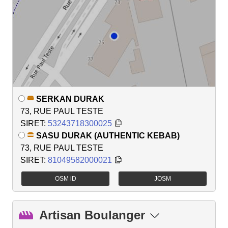
SERKAN DURAK
73, RUE PAUL TESTE
SIRET:
53243718300025
SASU DURAK (AUTHENTIC KEBAB)
73, RUE PAUL TESTE
SIRET:
81049582000021
OSM iD
JOSM
Artisan Boulanger