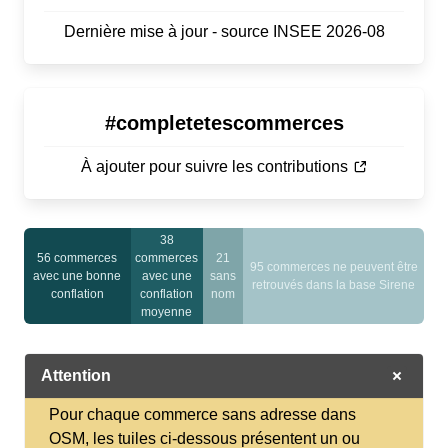
Dernière mise à jour - source INSEE 2026-08
#completetescommerces
À ajouter pour suivre les contributions
38
56 commerces
commerces
21
95 commerces ne peuvent être
avec une bonne
avec une
sans
retrouvés dans la base Sirene
conflation
conflation
nom
moyenne
Attention
Pour chaque commerce sans adresse dans
OSM, les tuiles ci-dessous présentent un ou