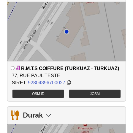
R.M.T.S COIFFURE (TURKUAZ - TURKUAZ)
77, RUE PAUL TESTE
SIRET:
92804396700027
OSM iD
JOSM
Durak