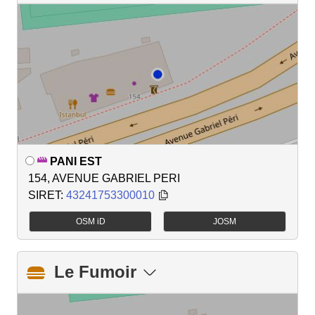
PANI EST
154, AVENUE GABRIEL PERI
SIRET:
43241753300010
OSM iD
JOSM
Le Fumoir