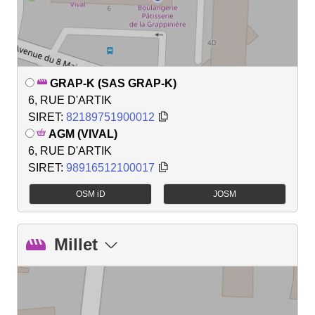
GRAP-K (SAS GRAP-K)
6, RUE D'ARTIK
SIRET:
82189751900012
AGM (VIVAL)
6, RUE D'ARTIK
SIRET:
98916512100017
OSM iD
JOSM
Millet