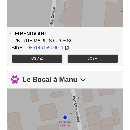
RENOV ART
12B, RUE MARIUS GROSSO
SIRET:
98514645500011
OSM iD
JOSM
Le Bocal à Manu