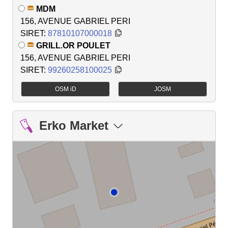
MDM
156, AVENUE GABRIEL PERI
SIRET:
87810107000018
GRILL.OR POULET
156, AVENUE GABRIEL PERI
SIRET:
99260258100025
OSM iD
JOSM
Erko Market