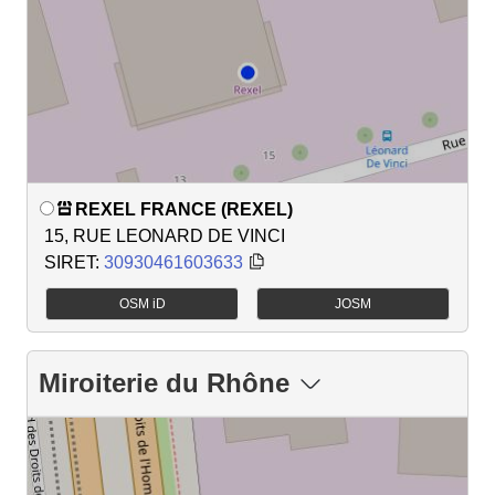
REXEL FRANCE (REXEL)
15, RUE LEONARD DE VINCI
SIRET:
30930461603633
OSM iD
JOSM
Miroiterie du Rhône