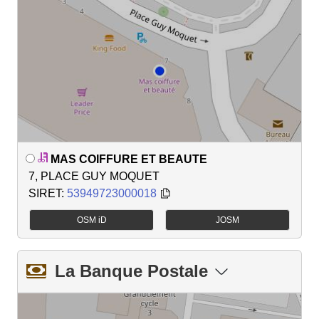
MAS COIFFURE ET BEAUTE
7, PLACE GUY MOQUET
SIRET:
53949723000018
OSM iD
JOSM
La Banque Postale