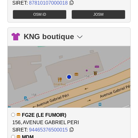
SIRET:
87810107000018
OSM iD
JOSM
KNG boutique
FG2E (LE FUMOIR)
156, AVENUE GABRIEL PERI
SIRET:
94465376500015
MDM