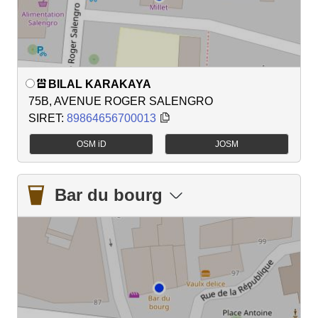
BILAL KARAKAYA
75B, AVENUE ROGER SALENGRO
SIRET:
89864656700013
OSM iD
JOSM
Bar du bourg