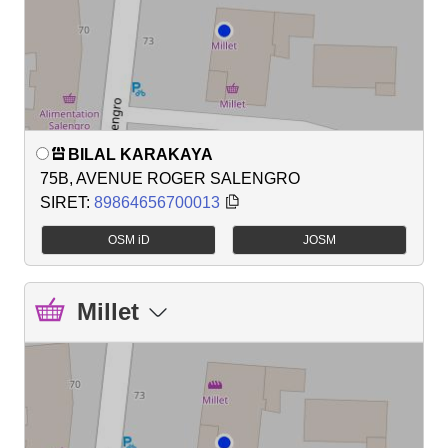
BILAL KARAKAYA
75B, AVENUE ROGER SALENGRO
SIRET:
89864656700013
OSM iD
JOSM
Millet