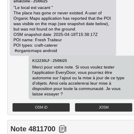
amæzone - 25/06/25
"Le local est vacant "

The place has gone or never existed. A user of 
Organic Maps application has reported that the POI 
was visible on the map (see snapshot date below), 
but was not found on the ground.

OSM snapshot date: 2025-04-18T15:38:17Z

POI name: Fresh Traiteur

POI types: craft-caterer

 #organicmaps android
K12230LF - 25/06/25
Merci pour votre note. Si vous voulez tester 
l'application EveryDoor, vous pourriez être 
autonome sur l'ajout ou la mise à jour de ce type 
d'objets. Ainsi cela accelererai leur mise à 
disposition pour toute la communauté. Je vous 
laisse essayer ?
OSM iD
JOSM
Note 4811700