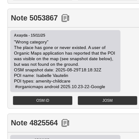
Note 5053867
Axayda - 15/11/25
"Wrong category"

The place has gone or never existed. A user of 
Organic Maps application has reported that the POI 
was visible on the map (see snapshot date below), 
but was not found on the ground.

OSM snapshot date: 2025-08-29T18:18:32Z

POI name: Isabelle Vautelin

POI types: amenity-childcare

 #organicmaps android 2025.10.23-22-Google
OSM iD
JOSM
Note 4825564