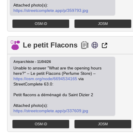
https://streetcomplete.app/p/359793.jpg
OSM iD
JOSM
Le petit Flacons
Anyarchiste - 11/04/26
Unable to answer "What are the opening hours 
here?" – Le petit Flacons (Perfume Store) – 
https://osm.org/node/6694534165
 via 
StreetComplete 63.0:

Petit flacons a déménagé du Saint Dizier 2

https://streetcomplete.app/p/337609.jpg
OSM iD
JOSM