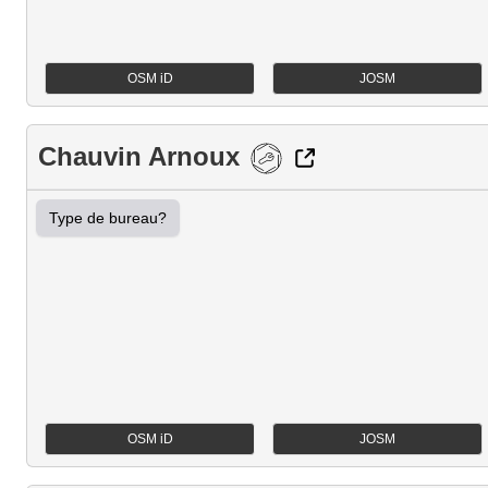
OSM iD
JOSM
Chauvin Arnoux
Type de bureau?
OSM iD
JOSM