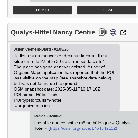
OSM iD
JOSM
Qualys-Hôtel Nancy Centre
Julien Clément-Diard - 01/08/25
"le lieu est au mauvais endroit sur la carte, il est 
situé entre le 22 et le 30 de la rue sur la carte"

The place has gone or never existed. A user of 
Organic Maps application has reported that the POI 
was visible on the map (see snapshot date below), 
but was not found on the ground.

OSM snapshot date: 2025-05-11T16:17:16Z

POI name: Hôtel Foch

POI types: tourism-hotel

 #organicmaps ios
Axelos - 02/08/25
Il semble que ce soit le même hôtel que « Qualys-
Hôtel » (
https://osm.org/node/1764542112).