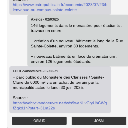
https://www.estrepublicain.fr/economie/2023/07/23/b
ienvenue-au-campus-sainte-colette
Axelos - 02/03/25
146 logements dans le monastère pour étudiants : 
travaux en cours.

+ création d’un nouveau bâtiment le long de la Rue 
Sainte-Colette, environ 30 logements.

+ nouveaux bâtiments en face du crématorium : 
environ 126 logements étudiants.
FCCL-Vandœuvre - 02/08/25
+ parc public du Monastère des Clarisses / Sainte-
Claire de 6000 m² via un achat du terrain par la 
municipalité actée le lundi 30 juin 2025.

Source : 
https://webtv.vandoeuvre.net/w/s9waNLvCryUhCWg
fZgkd1h?start=31m22s
OSM iD
JOSM