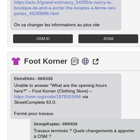
https://actu.fr/grand-est/nancy_54395/a-nancy-la-
boutique-de-pret-a-porter-the-kooples-a-ferme-ses-
portes_45289086.html
On va changer les informations au plus vite
OSM iD
JOSM
Foot Korner
ElvireElvire - 06/03/26
Unable to answer "What are the opening hours 
here?" – Foot Korner (Clothing Store) – 
https://osm.org/node/1975553496
 via 
StreetComplete 63.0:

Fermé pour travaux
GeorgeKaplan - 09/04/26
Travaux terminés ? Quels changements à apporter 
à OSM ?