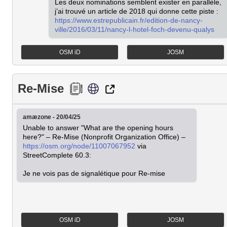
Les deux nominations semblent exister en parallèle, 
j’ai trouvé un article de 2018 qui donne cette piste : 
https://www.estrepublicain.fr/edition-de-nancy-
ville/2016/03/11/nancy-l-hotel-foch-devenu-qualys
OSM iD
JOSM
Re-Mise
amæzone - 20/04/25
Unable to answer "What are the opening hours 
here?" – Re-Mise (Nonprofit Organization Office) – 
https://osm.org/node/11007067952
 via 
StreetComplete 60.3:

Je ne vois pas de signalétique pour Re-mise
OSM iD
JOSM