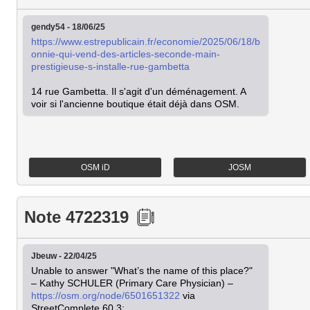
gendy54 - 18/06/25
https://www.estrepublicain.fr/economie/2025/06/18/b
onnie-qui-vend-des-articles-seconde-main-
prestigieuse-s-installe-rue-gambetta
14 rue Gambetta. Il s'agit d'un déménagement. A 
voir si l'ancienne boutique était déjà dans OSM.
OSM iD
JOSM
Note 4722319
Jbeuw - 22/04/25
Unable to answer "What’s the name of this place?" 
– Kathy SCHULER (Primary Care Physician) – 
https://osm.org/node/6501651322
 via 
StreetComplete 60.3:
