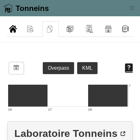
Tonneins
Overpass
KML
1
16
17
18
Laboratoire Tonneins