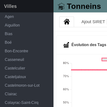
Tonneins
Villes
Agen
Ajout SIRET
Aiguillon
Bias
Boé
Évolution des Tag
Bon-Encontre
Casseneuil
Castelculier
Casteljaloux
Castelmoron-sur-Lot
Clairac
Colayrac-Saint-Cirq