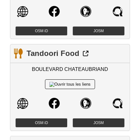
OSM iD
JOSM
Tandoori Food
BOULEVARD CHATEAUBRIAND
OSM iD
JOSM