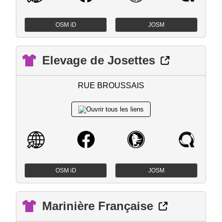
OSM iD
JOSM
Elevage de Josettes
RUE BROUSSAIS
OSM iD
JOSM
Marinière Française