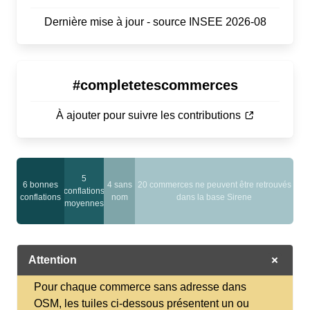
Dernière mise à jour - source INSEE 2026-08
#completetescommerces
À ajouter pour suivre les contributions
5
6 bonnes
4 sans
20 commerces ne peuvent être retrouvés
conflations
conflations
nom
dans la base Sirene
moyennes
Attention
Pour chaque commerce sans adresse dans
OSM, les tuiles ci-dessous présentent un ou