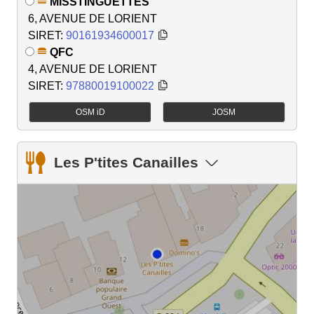
MISSTINGUETTES
6, AVENUE DE LORIENT
SIRET:
90161934600017
QFC
4, AVENUE DE LORIENT
SIRET:
97880019100022
OSM iD
JOSM
Les P'tites Canailles