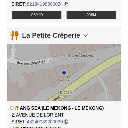
SIRET:
82184198800024
OSM iD
JOSM
La Petite Crêperie
ANG SEA (LE MEKONG - LE MEKONG)
2, AVENUE DE LORIENT
SIRET:
48240089200030