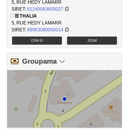
5, RUE HEDY LAMARR
SIRET:
81240083600027
THALIA
5, RUE HEDY LAMARR
SIRET:
89963080000014
OSM iD
JOSM
Groupama