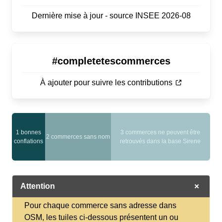
Dernière mise à jour - source INSEE 2026-08
#completetescommerces
À ajouter pour suivre les contributions
0
1 bonnes
3 commerces ne peuvent être
conflations
2 commerces sans nom
conflations
retrouvés dans la base Sirene
moyennes
Attention
Pour chaque commerce sans adresse dans
OSM, les tuiles ci-dessous présentent un ou