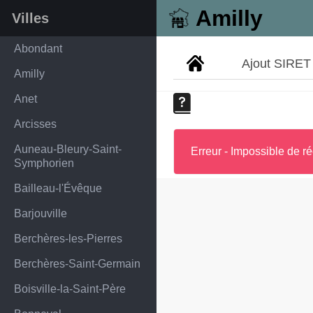
Amilly
Villes
Abondant
Ajout SIRET
Amilly
Anet
Arcisses
Auneau-Bleury-Saint-
Erreur - Impossible de ré
Symphorien
Bailleau-l'Évêque
Barjouville
Berchères-les-Pierres
Berchères-Saint-Germain
Boisville-la-Saint-Père