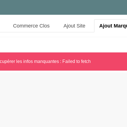
Commerce Clos
Ajout Site
Ajout Marq
cupérer les infos manquantes : Failed to fetch