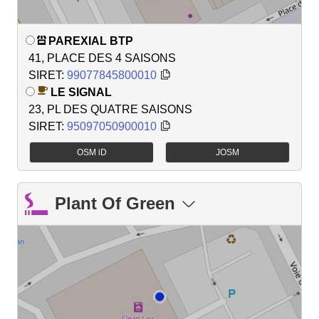
PAREXIAL BTP
41, PLACE DES 4 SAISONS
SIRET:
99077845800010
LE SIGNAL
23, PL DES QUATRE SAISONS
SIRET:
95097050900010
OSM iD
JOSM
Plant Of Green