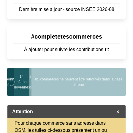
Dernière mise à jour - source INSEE 2026-08
#completetescommerces
À ajouter pour suivre les contributions
14
2
6 bonnes
85 commerces ne peuvent être retrouvés dans la base
conflations
sans
conflations
Sirene
moyennes
nom
Attention
Pour chaque commerce sans adresse dans
OSM, les tuiles ci-dessous présentent un ou