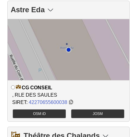
Astre Eda
CG CONSEIL
, RLE DES SAULES
SIRET:
42270655600038
OSM iD
JOSM
Théâtre des Chalands