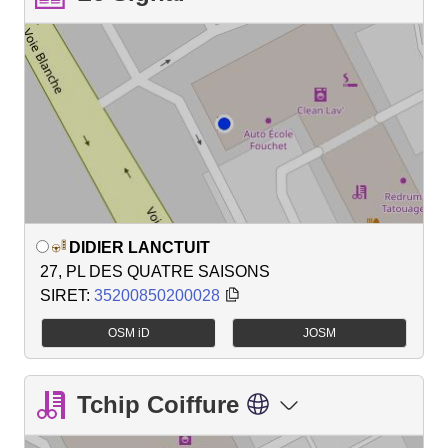
DIDIER LANCTUIT
27, PL DES QUATRE SAISONS
SIRET:
35200850200028
OSM iD
JOSM
Tchip Coiffure