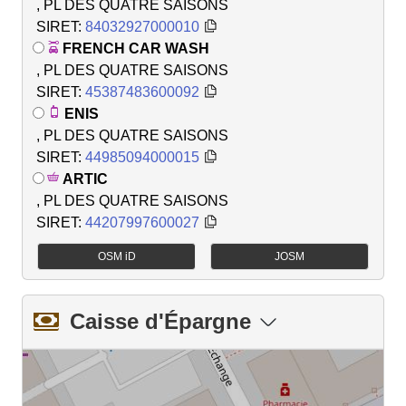
, PL DES QUATRE SAISONS
SIRET:
84032927000010
FRENCH CAR WASH
, PL DES QUATRE SAISONS
SIRET:
45387483600092
ENIS
, PL DES QUATRE SAISONS
SIRET:
44985094000015
ARTIC
, PL DES QUATRE SAISONS
SIRET:
44207997600027
OSM iD
JOSM
Caisse d'Épargne