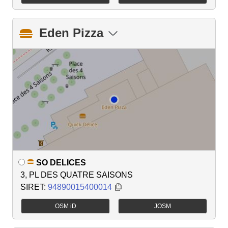
Eden Pizza
SO DELICES
3, PL DES QUATRE SAISONS
SIRET:
94890015400014
OSM iD
JOSM