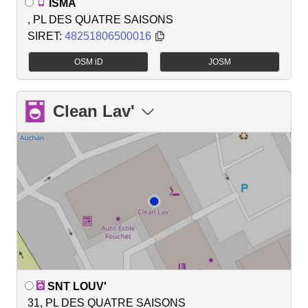
ISMA
, PL DES QUATRE SAISONS
SIRET:
48251806500016
OSM iD
JOSM
Clean Lav'
SNT LOUV'
31, PL DES QUATRE SAISONS