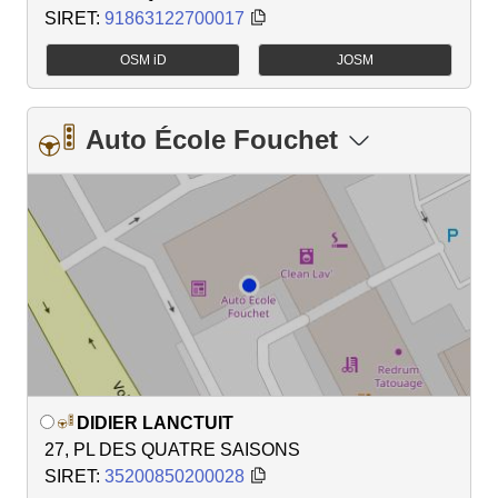
SIRET:
91863122700017
OSM iD
JOSM
Auto École Fouchet
DIDIER LANCTUIT
27, PL DES QUATRE SAISONS
SIRET:
35200850200028