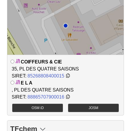
COIFFEURS & CIE
35, PL DES QUATRE SAISONS
SIRET:
85268808400015
E L A
, PL DES QUATRE SAISONS
SIRET:
88865707900016
OSM iD
JOSM
TFchem