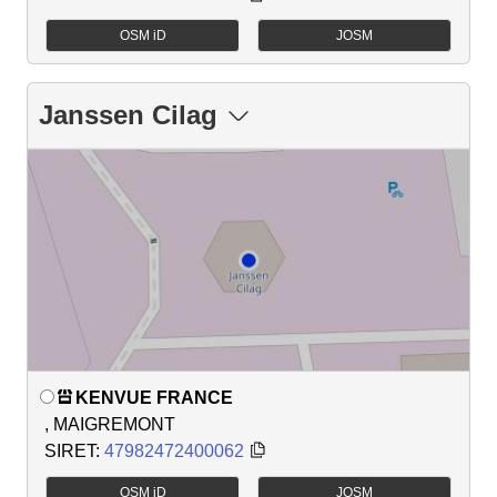
OSM iD
JOSM
Janssen Cilag
KENVUE FRANCE
, MAIGREMONT
SIRET:
47982472400062
OSM iD
JOSM