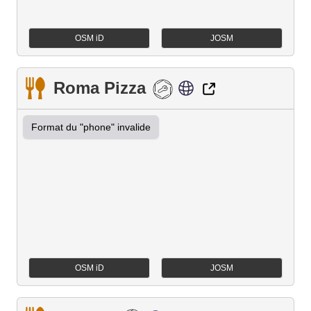
OSM iD
JOSM
Roma Pizza
Format du "phone" invalide
OSM iD
JOSM