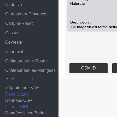
Naturalia

Cadolive
Carnoux-en-Provence
Description :

Carry-le-Rouet
Cassis
Ceyreste
Charleval
Châteauneuf-le-Rouge
OSM iD
Châteauneuf-les-Martigues
Châteaurenard
> Ajouter une Ville
Coudoux
Repo GitLab
Cuges-les-Pins
Données OSM
Licence ODbL
Éguilles
Données Insee/Bodacc