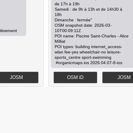
de 17h à 19h

Samedi : de 9h à 13h et de 14h30 à 
18h

Dimanche : fermée"

OSM snapshot date: 2026-03-
10T00:09:11Z

POI name: Piscine Saint-Charles - Alice 
Milliat

POI types: building internet_access-
wlan fee-yes wheelchair-no leisure-
sports_centre sport-swimming

 #organicmaps ios 2026.04.07-8-ios
JOSM
OSM iD
JOSM