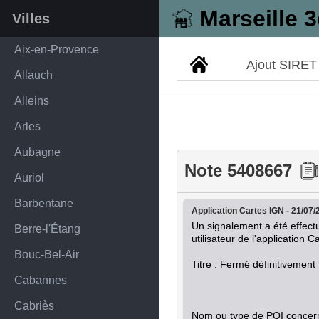
Marseille 
Villes
Aix-en-Provence
Ajout SIRET
Allauch
Alleins
Arles
Aubagne
Note 5408667
Auriol
Barbentane
Application Cartes IGN - 21/07/
Un signalement a été effectu
Berre-l'Étang
utilisateur de l'application Ca
Bouc-Bel-Air
Titre : Fermé définitivement 

Cabannes
Cabriès
Nom ou type de POI concern