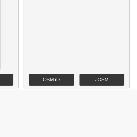
OSM iD
JOSM