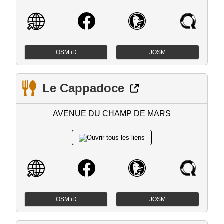
OSM iD
JOSM
Le Cappadoce
AVENUE DU CHAMP DE MARS
OSM iD
JOSM