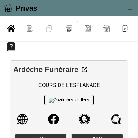
Privas
Ardèche Funéraire
COURS DE L'ESPLANADE