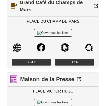
Grand Café du Champs de
Mars
PLACE DU CHAMP DE MARS
OSM iD
JOSM
Maison de la Presse
PLACE VICTOR HUGO