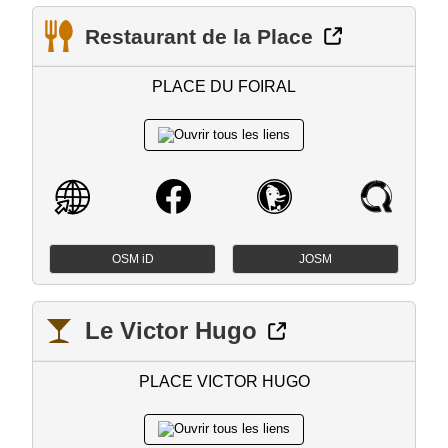
Restaurant de la Place
PLACE DU FOIRAL
OSM iD
JOSM
Le Victor Hugo
PLACE VICTOR HUGO