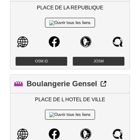
PLACE DE LA REPUBLIQUE
OSM iD
JOSM
Boulangerie Gensel
PLACE DE L HOTEL DE VILLE