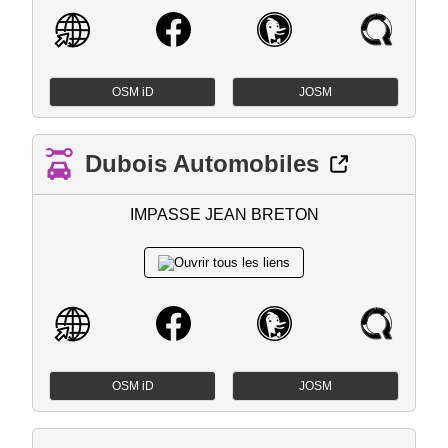
OSM iD
JOSM
Dubois Automobiles
IMPASSE JEAN BRETON
OSM iD
JOSM