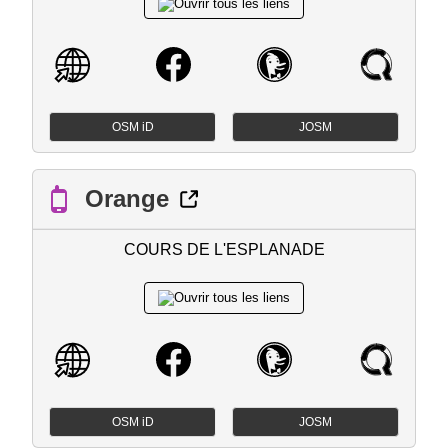
OSM iD
JOSM
Orange
COURS DE L'ESPLANADE
OSM iD
JOSM