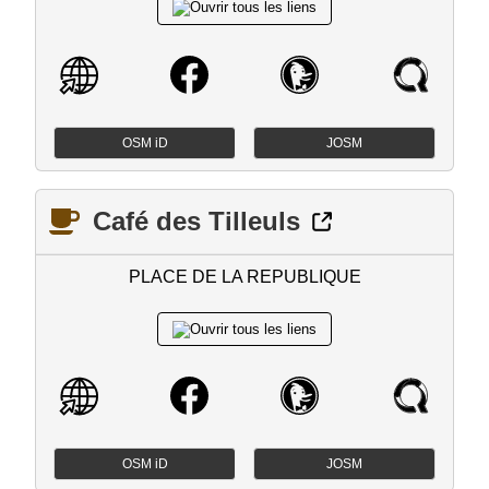
OSM iD
JOSM
Café des Tilleuls
PLACE DE LA REPUBLIQUE
OSM iD
JOSM