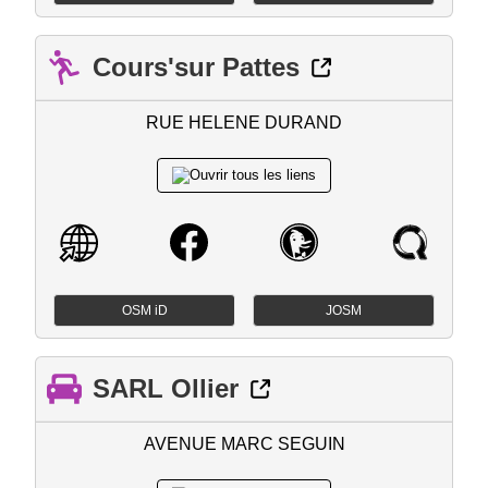
Cours'sur Pattes
RUE HELENE DURAND
OSM iD
JOSM
SARL Ollier
AVENUE MARC SEGUIN