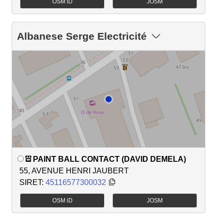
OSM iD
JOSM
Albanese Serge Electricité
PAINT BALL CONTACT (DAVID DEMELA)
55, AVENUE HENRI JAUBERT
SIRET:
45116577300032
OSM iD
JOSM