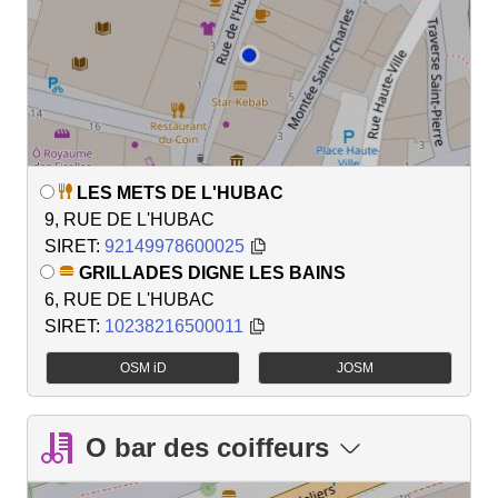
LES METS DE L'HUBAC
9, RUE DE L'HUBAC
SIRET:
92149978600025
GRILLADES DIGNE LES BAINS
6, RUE DE L'HUBAC
SIRET:
10238216500011
OSM iD
JOSM
O bar des coiffeurs