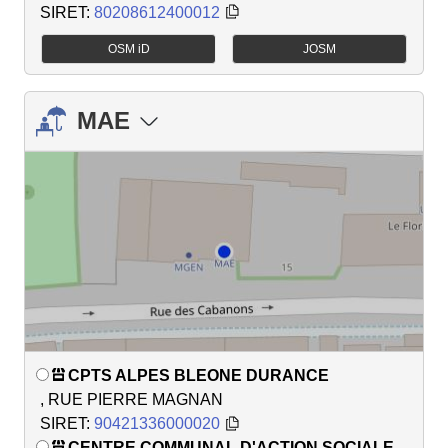
SIRET:
80208612400012
OSM iD
JOSM
MAE
CPTS ALPES BLEONE DURANCE
, RUE PIERRE MAGNAN
SIRET:
90421336000020
CENTRE COMMUNAL D'ACTION SOCIALE