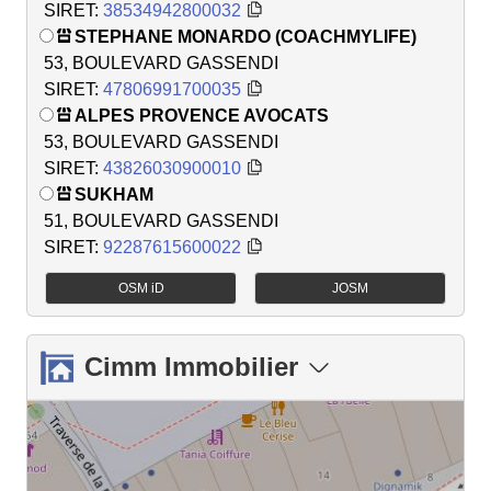
SIRET:
38534942800032
STEPHANE MONARDO (COACHMYLIFE)
53, BOULEVARD GASSENDI
SIRET:
47806991700035
ALPES PROVENCE AVOCATS
53, BOULEVARD GASSENDI
SIRET:
43826030900010
SUKHAM
51, BOULEVARD GASSENDI
SIRET:
92287615600022
OSM iD
JOSM
Cimm Immobilier