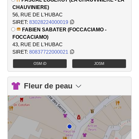
CHAUVINIERE)
56, RUE DE L'HUBAC
SIRET:
83028224000019
FABIEN SABATER (FOCCACIAMO -
FOCCACIAMO)
43, RUE DE L'HUBAC
SIRET:
80837722000021
OSM iD
JOSM
Fleur de peau