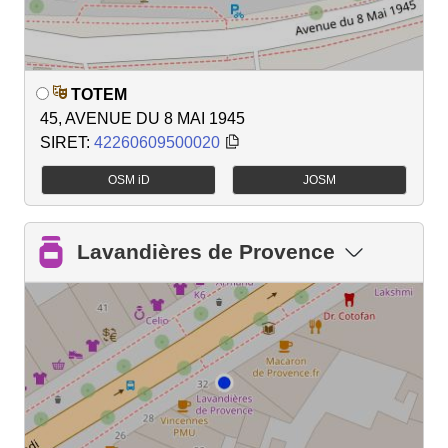
TOTEM
45, AVENUE DU 8 MAI 1945
SIRET:
42260609500020
OSM iD
JOSM
Lavandières de Provence