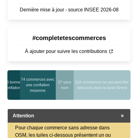
Dernière mise à jour - source INSEE 2026-08
#completetescommerces
À ajouter pour suivre les contributions
74 commerces avec
26 bonnes
37 sans
118 commerces ne peuvent être
une conflation
conflations
nom
retrouvés dans la base Sirene
moyenne
Attention
Pour chaque commerce sans adresse dans
OSM, les tuiles ci-dessous présentent un ou