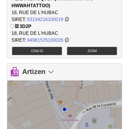
HWWAHTATTOO)
16, RUE DE L'HUBAC
SIRET:
93154216100019
3D2P
18, RUE DE L'HUBAC
SIRET:
94981535100026
OSM iD
JOSM
Artizen