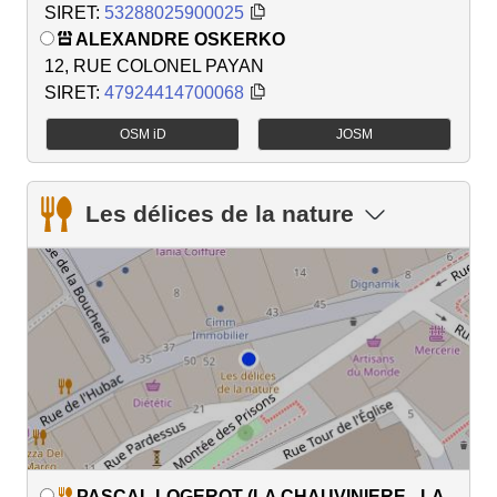
SIRET:
53288025900025
ALEXANDRE OSKERKO
12, RUE COLONEL PAYAN
SIRET:
47924414700068
OSM iD
JOSM
Les délices de la nature
PASCAL LOGEROT (LA CHAUVINIERE - LA