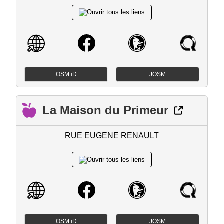
OSM iD
JOSM
La Maison du Primeur
RUE EUGENE RENAULT
OSM iD
JOSM