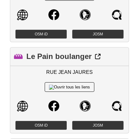
OSM iD
JOSM
Le Pain boulanger
RUE JEAN JAURES
OSM iD
JOSM