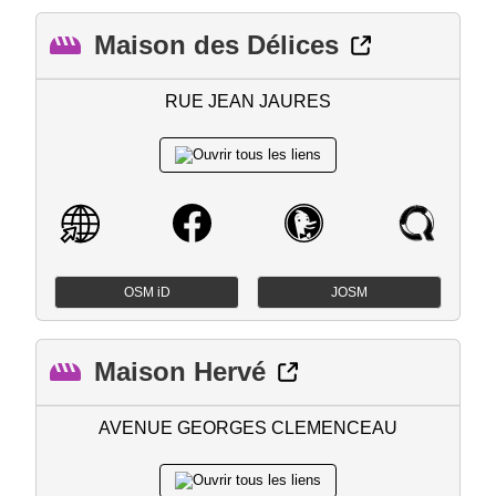
Maison des Délices
RUE JEAN JAURES
OSM iD
JOSM
Maison Hervé
AVENUE GEORGES CLEMENCEAU