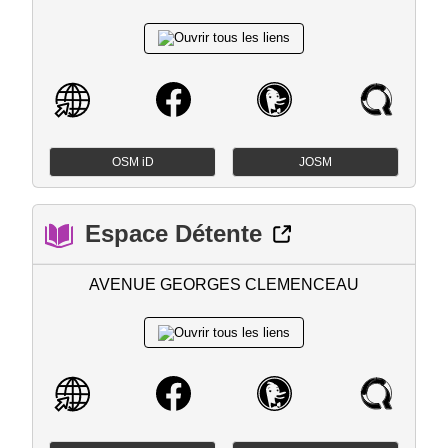
OSM iD
JOSM
Espace Détente
AVENUE GEORGES CLEMENCEAU