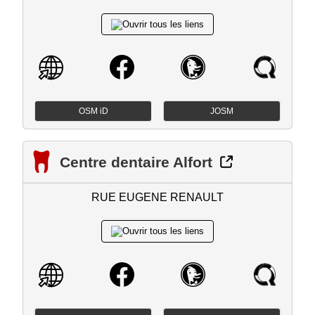
OSM iD
JOSM
Centre dentaire Alfort
RUE EUGENE RENAULT