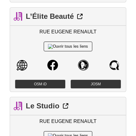
L’Élite Beauté
RUE EUGENE RENAULT
OSM iD
JOSM
Le Studio
RUE EUGENE RENAULT