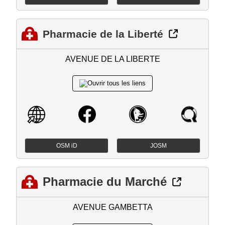
Pharmacie de la Liberté
AVENUE DE LA LIBERTE
OSM iD
JOSM
Pharmacie du Marché
AVENUE GAMBETTA