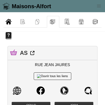
Maisons-Alfort
AS
RUE JEAN JAURES