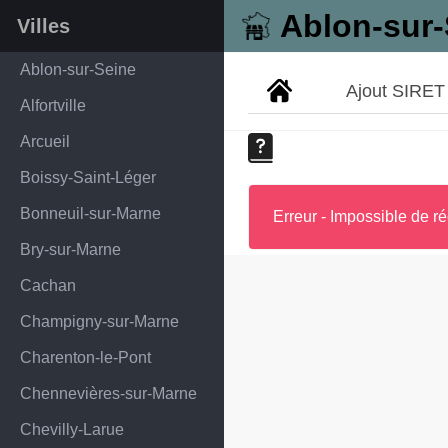
Ablon-sur-
Villes
Ablon-sur-Seine
Ajout SIRET
Alfortville
Arcueil
Boissy-Saint-Léger
Bonneuil-sur-Marne
Erreur - Impossible de ré
Bry-sur-Marne
Cachan
Champigny-sur-Marne
Charenton-le-Pont
Chennevières-sur-Marne
Chevilly-Larue