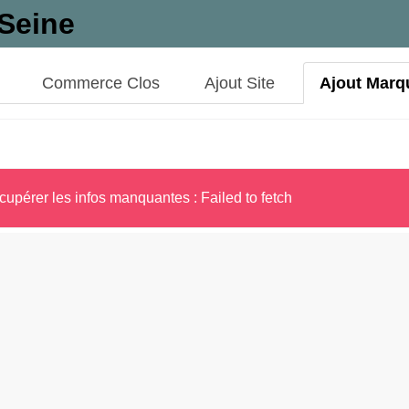
Seine
Commerce Clos
Ajout Site
Ajout Marq
cupérer les infos manquantes : Failed to fetch