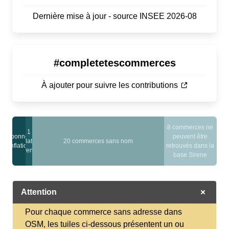
Dernière mise à jour - source INSEE 2026-08
#completetescommerces
À ajouter pour suivre les contributions
8 commerces ne
1
2 bonnes
peuvent être
conflations
20 commerces sans nom
conflations
retrouvés dans la
moyennes
base Sirene
Attention
Pour chaque commerce sans adresse dans
OSM, les tuiles ci-dessous présentent un ou