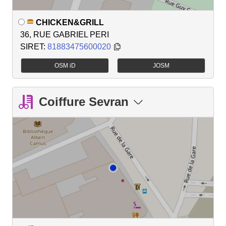
CHICKEN&GRILL
36, RUE GABRIEL PERI
SIRET:
81883475600020
OSM iD
JOSM
Coiffure Sevran