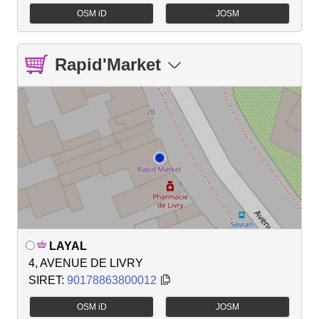
OSM iD
JOSM
Rapid'Market
LAYAL
4, AVENUE DE LIVRY
SIRET:
90178863800012
OSM iD
JOSM