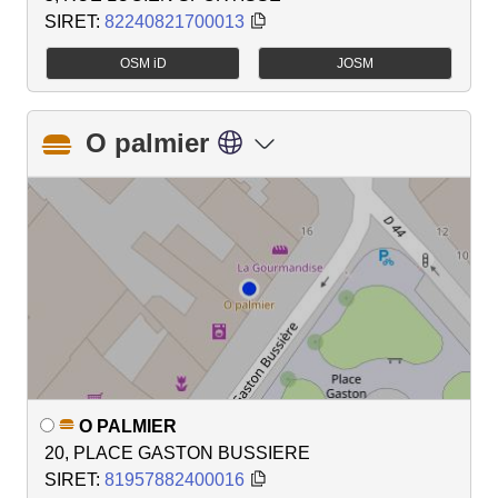
SIRET:
82240821700013
OSM iD
JOSM
O palmier
O PALMIER
20, PLACE GASTON BUSSIERE
SIRET:
81957882400016