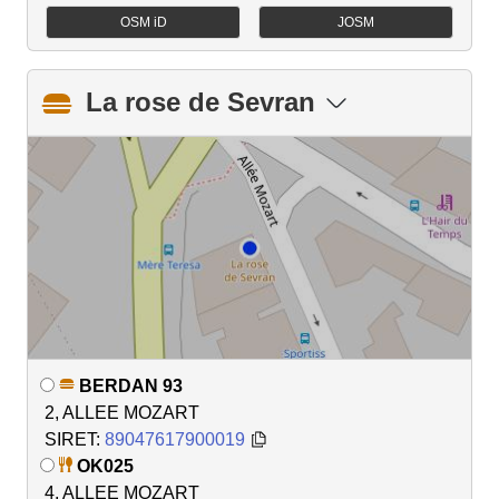
OSM iD
JOSM
La rose de Sevran
BERDAN 93
2, ALLEE MOZART
SIRET:
89047617900019
OK025
4, ALLEE MOZART