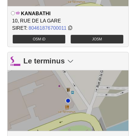
KANABATHI
10, RUE DE LA GARE
SIRET:
80461876700011
OSM iD
JOSM
Le terminus