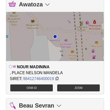
Awatoza
NOUR MADININA
, PLACE NELSON MANDELA
SIRET:
98412746400019
OSM iD
JOSM
Beau Sevran