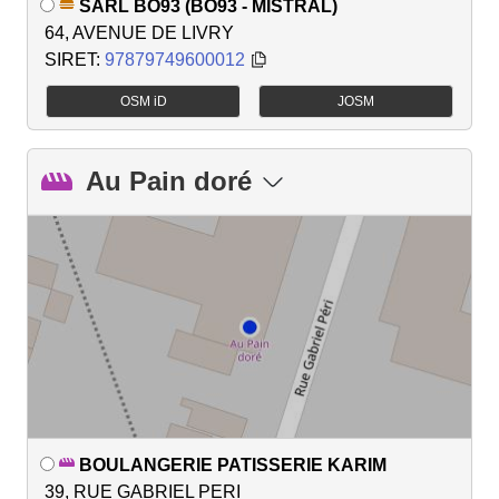
SARL BO93 (BO93 - MISTRAL)
64, AVENUE DE LIVRY
SIRET:
97879749600012
OSM iD
JOSM
Au Pain doré
BOULANGERIE PATISSERIE KARIM
39, RUE GABRIEL PERI