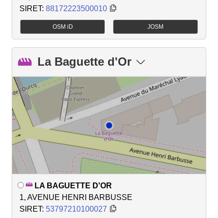
SIRET:
88172223500010
OSM iD
JOSM
La Baguette d'Or
LA BAGUETTE D'OR
1, AVENUE HENRI BARBUSSE
SIRET:
53797210100027