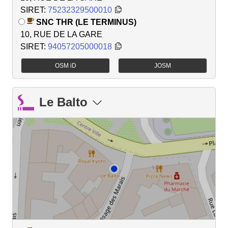
SIRET:
75232329500010
SNC THR (LE TERMINUS)
10, RUE DE LA GARE
SIRET:
94057205000018
OSM iD
JOSM
Le Balto