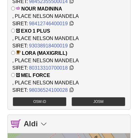
SIRET:
98452355500014
NOUR MADININA
, PLACE NELSON MANDELA
SIRET:
98412746400019
EXO 1 PLUS
, PLACE NELSON MANDELA
SIRET:
93038918400019
LORA (MAXIGRILL)
, PLACE NELSON MANDELA
SIRET:
80313310700018
MEL FORCE
, PLACE NELSON MANDELA
SIRET:
98036524100028
OSM iD
JOSM
Aldi