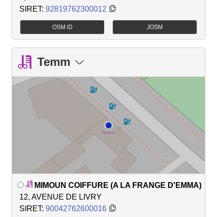
SIRET:
92819762300012
OSM iD
JOSM
Temm
MIMOUN COIFFURE (A LA FRANGE D'EMMA)
12, AVENUE DE LIVRY
SIRET:
90042762600016