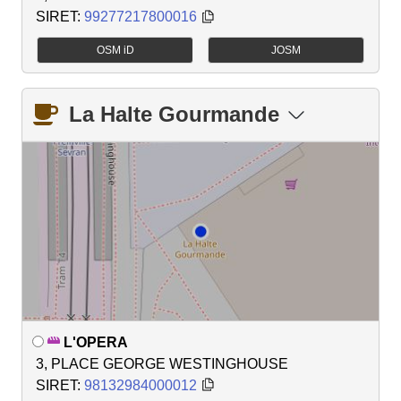
SIRET:
99277217800016
OSM iD
JOSM
La Halte Gourmande
L'OPERA
3, PLACE GEORGE WESTINGHOUSE
SIRET:
98132984000012