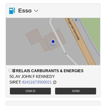
Esso
RELAIS CARBURANTS & ENERGIES
50, AV JOHN F KENNEDY
SIRET:
82411673500021
OSM iD
JOSM