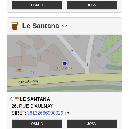
OSM iD
JOSM
Le Santana
LE SANTANA
26, RUE D'AULNAY
SIRET:
38132666900029
OSM iD
JOSM