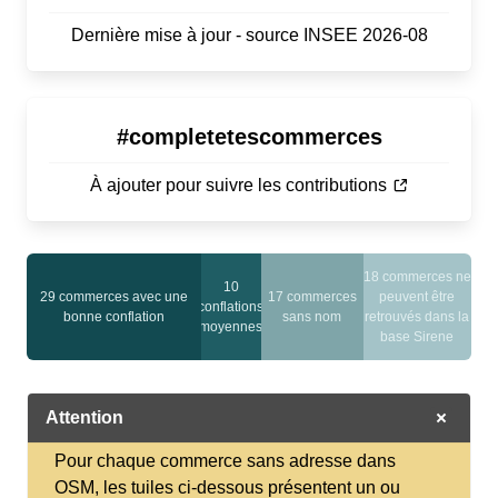
Dernière mise à jour - source INSEE 2026-08
#completetescommerces
À ajouter pour suivre les contributions
18 commerces ne
10
29 commerces avec une
17 commerces
peuvent être
conflations
bonne conflation
sans nom
retrouvés dans la
moyennes
base Sirene
Attention
Pour chaque commerce sans adresse dans
OSM, les tuiles ci-dessous présentent un ou