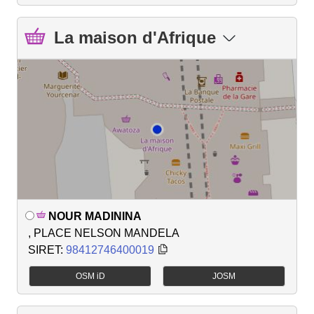
La maison d'Afrique
NOUR MADININA
, PLACE NELSON MANDELA
SIRET:
98412746400019
OSM iD
JOSM