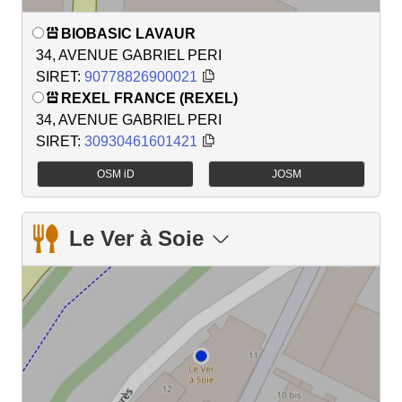
BIOBASIC LAVAUR
34, AVENUE GABRIEL PERI
SIRET:
90778826900021
REXEL FRANCE (REXEL)
34, AVENUE GABRIEL PERI
SIRET:
30930461601421
OSM iD
JOSM
Le Ver à Soie