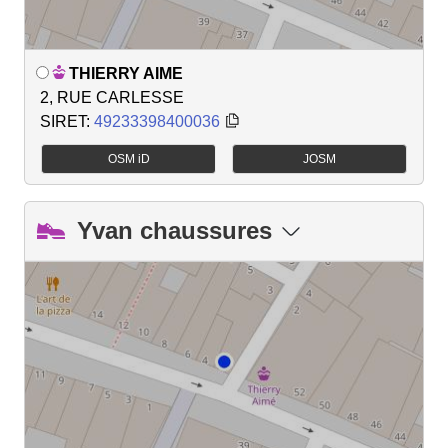
THIERRY AIME
2, RUE CARLESSE
SIRET:
49233398400036
OSM iD
JOSM
Yvan chaussures