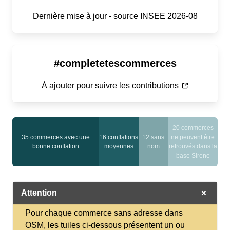
Dernière mise à jour - source INSEE 2026-08
#completetescommerces
À ajouter pour suivre les contributions
20 commerces
35 commerces avec une
16 conflations
12 sans
ne peuvent être
bonne conflation
moyennes
nom
retrouvés dans la
base Sirene
Attention
Pour chaque commerce sans adresse dans
OSM, les tuiles ci-dessous présentent un ou