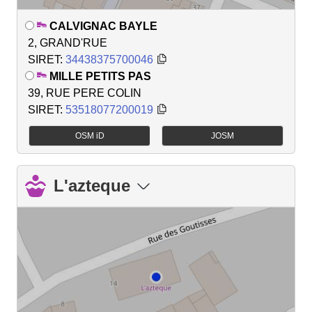
CALVIGNAC BAYLE
2, GRAND'RUE
SIRET:
34438375700046
MILLE PETITS PAS
39, RUE PERE COLIN
SIRET:
53518077200019
OSM iD
JOSM
L'azteque