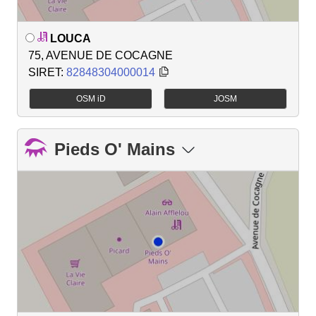
LOUCA
75, AVENUE DE COCAGNE
SIRET:
82848304000014
OSM iD
JOSM
Pieds O' Mains