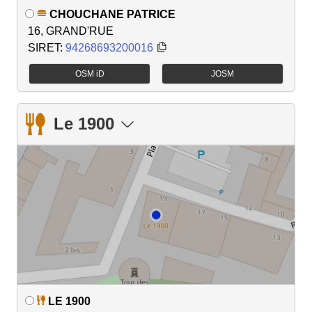
CHOUCHANE PATRICE
16, GRAND'RUE
SIRET:
94268693200016
OSM iD
JOSM
Le 1900
LE 1900