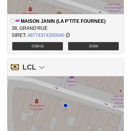
MAISON JANIN (LA P'TITE FOURNEE)
38, GRAND'RUE
SIRET:
48774374200040
OSM iD
JOSM
LCL