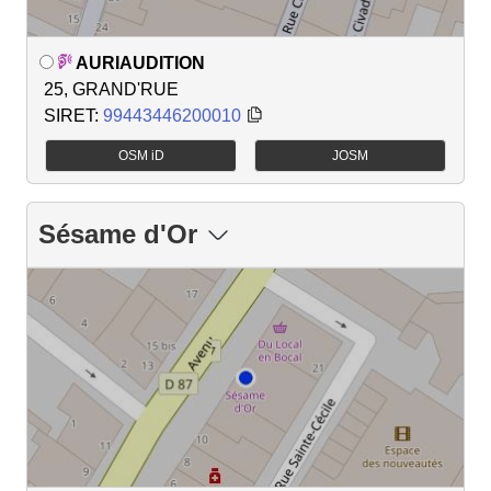
AURIAUDITION
25, GRAND'RUE
SIRET:
99443446200010
OSM iD
JOSM
Sésame d'Or