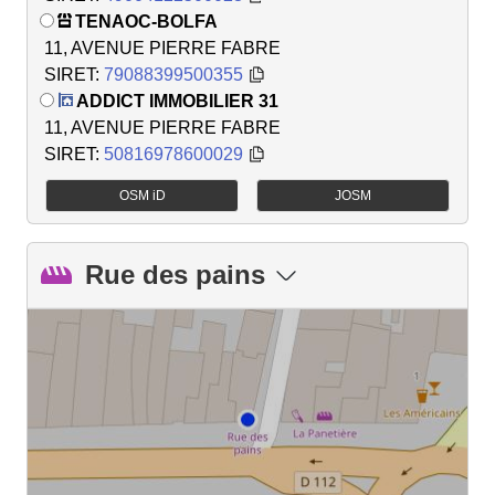
TENAOC-BOLFA
11, AVENUE PIERRE FABRE
SIRET:
79088399500355
ADDICT IMMOBILIER 31
11, AVENUE PIERRE FABRE
SIRET:
50816978600029
OSM iD
JOSM
Rue des pains