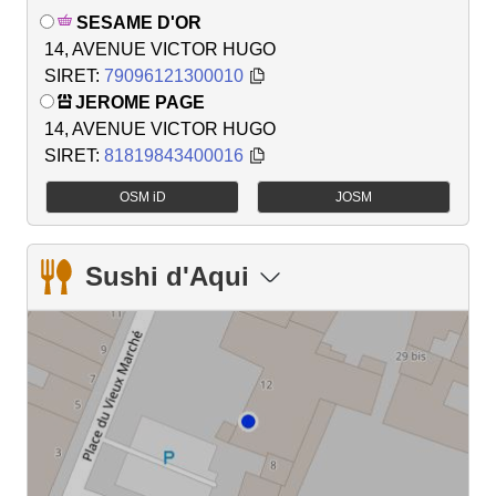
SESAME D'OR
14, AVENUE VICTOR HUGO
SIRET:
79096121300010
JEROME PAGE
14, AVENUE VICTOR HUGO
SIRET:
81819843400016
OSM iD
JOSM
Sushi d'Aqui