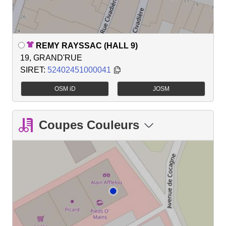
REMY RAYSSAC (HALL 9)
19, GRAND'RUE
SIRET:
52402451000041
OSM iD
JOSM
Coupes Couleurs