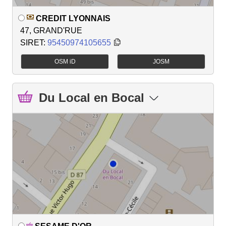
CREDIT LYONNAIS
47, GRAND'RUE
SIRET:
95450974105655
OSM iD
JOSM
Du Local en Bocal