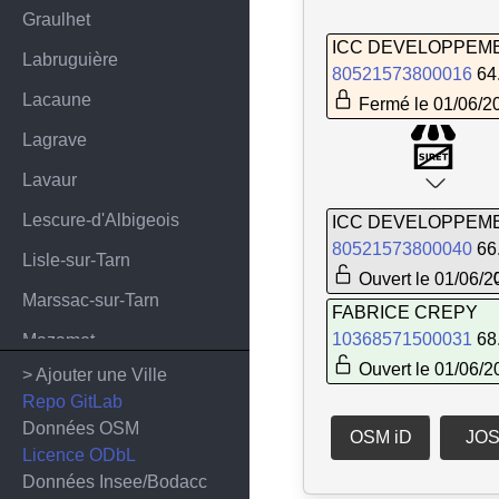
Graulhet
ICC DEVELOPPEM
Labruguière
80521573800016
64
Lacaune
Fermé le 01/06/2
Lagrave
Lavaur
Lescure-d'Albigeois
ICC DEVELOPPEM
80521573800040
66
Lisle-sur-Tarn
Ouvert le 01/06/2
Marssac-sur-Tarn
FABRICE CREPY
10368571500031
68
Mazamet
Ouvert le 01/06/2
> Ajouter une Ville
Payrin-Augmontel
Repo GitLab
Pont-de-Larn
Données OSM
OSM iD
JO
Licence ODbL
Puygouzon
Données Insee/Bodacc