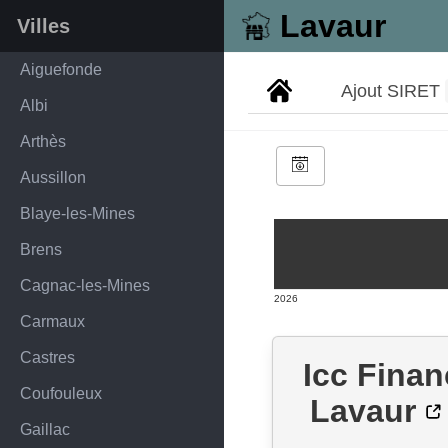
Lavaur
Villes
Aiguefonde
Ajout SIRET
Albi
Arthès
Aussillon
Blaye-les-Mines
Brens
Cagnac-les-Mines
2026
Carmaux
Castres
Icc Finan
Coufouleux
Lavaur
Gaillac