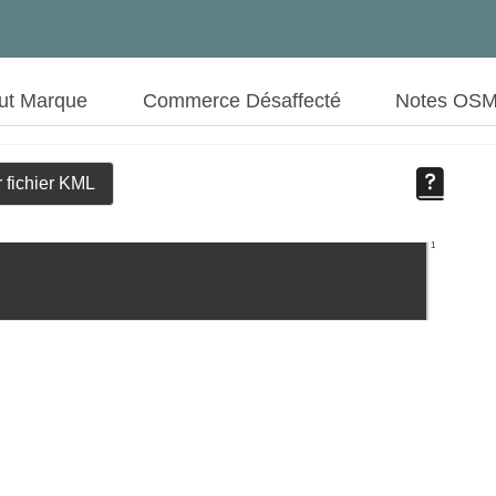
ut Marque
Commerce Désaffecté
Notes OS
 fichier KML
1