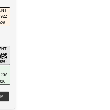
ENT
.92Z
026
ENT
.19B
026
0,4 km
.20A
026
SM