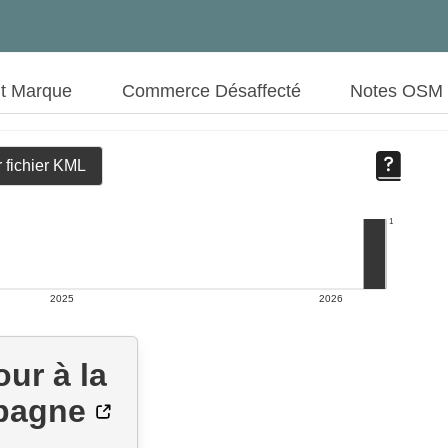
ut Marque
Commerce Désaffecté
Notes OSM
 fichier KML
1
2025
2026
our à la
pagne