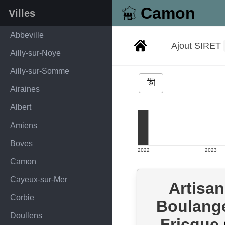
Camon
Villes
Abbeville
Ajout SIRET
Ailly-sur-Noye
Ailly-sur-Somme
Airaines
Albert
Amiens
Boves
2022
2023
Camon
Cayeux-sur-Mer
Artisan
Corbie
Boulang
Doullens
Fricque