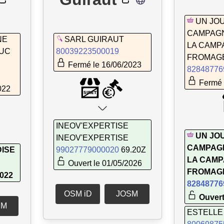
UN JOU
CAMPAGN
NE
SARL GUIRAUT
LA CAMP
LUC
80039223500019
FROMAG
Fermé le 16/06/2023
82848776
Fermé 
022
INEOV'EXPERTISE
UN JOU
INEOV'EXPERTISE
CAMPAGN
ISE
99027779000020
69.20Z
LA CAM
Ouvert le 01/05/2026
FROMAG
2022
82848776
OSM iD
JOSM
Ouvert
SM
ESTELLE