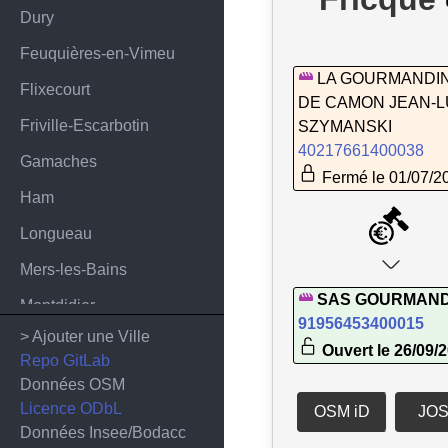
Dury
Feuquières-en-Vimeu
LA GOURMANDI
Flixecourt
DE CAMON JEAN-
Friville-Escarbotin
SZYMANSKI
40217661400038
Gamaches
Fermé le 01/07/2
Ham
Longueau
Mers-les-Bains
SAS GOURMAND
Montdidier
91956453400015
> Ajouter une Ville
Moreuil
Ouvert le 26/09/
Repo GitLab
Nesle
Données OSM
Licence ODbL
OSM iD
JO
Péronne
Données Insee/Bodacc