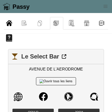
Passy
Le Select Bar
AVENUE DE L'AERODROME