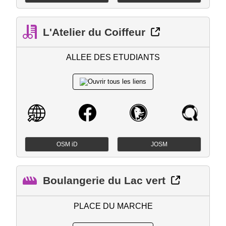
L'Atelier du Coiffeur
ALLEE DES ETUDIANTS
OSM iD
JOSM
Boulangerie du Lac vert
PLACE DU MARCHE