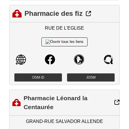
Pharmacie des fiz
RUE DE L'EGLISE
OSM iD
JOSM
Pharmacie Léonard la
Centaurée
GRAND-RUE SALVADOR ALLENDE