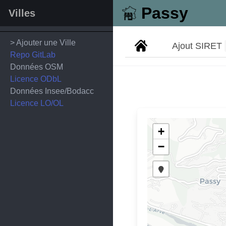
Passy
Villes
> Ajouter une Ville
Ajout SIRET
Repo GitLab
Données OSM
Licence ODbL
Données Insee/Bodacc
Licence LO/OL