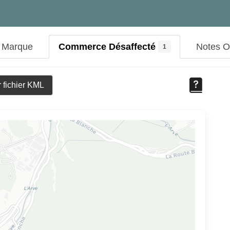
t Marque
Commerce Désaffecté
Notes 
1
 fichier KML