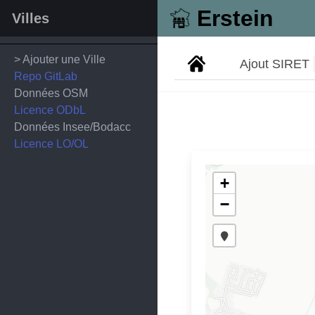
Erstein
Villes
> Ajouter une Ville
Ajout SIRET
Repo GitLab
Données OSM
Licence ODbL
Données Insee/Bodacc
Licence LO/OL