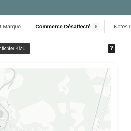
ut Marque
Commerce Désaffecté
Notes
5
 fichier KML